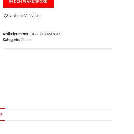
IN DEN WARENKORB
auf die Merkliste
Artikelnummer:
DCG-2100237046
Kategorie:
Tenba
G