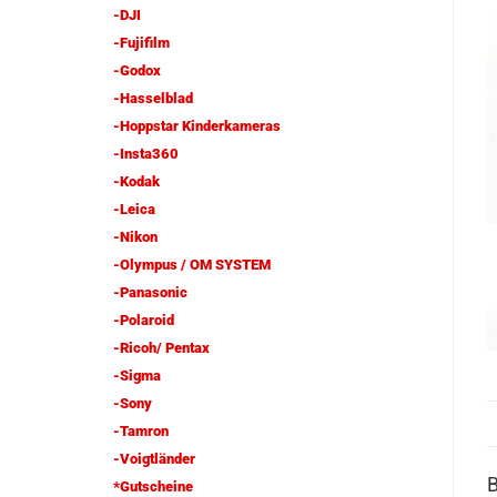
-DJI
-Fujifilm
-Godox
-Hasselblad
-Hoppstar Kinderkameras
-Insta360
-Kodak
-Leica
-Nikon
-Olympus / OM SYSTEM
-Panasonic
-Polaroid
-Ricoh/ Pentax
-Sigma
-Sony
-Tamron
-Voigtländer
*Gutscheine