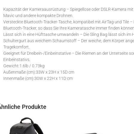
Kapazität der Kameraausrüstung – Spiegellose oder DSLR-Kamera mit 2-
Mavic und andere kompakte Drohnen.
Versteckte Bluetooth-Tracker-Tasche, kompatibel mit AirTag und Tile – In
Bluetooth-Tracker, so dass Sie Ihre Kameratasche immer finden können
Lässt sich in eine Hüfttasche umwandeln – Die Sling Bag lässt sich 
Schultergurt aus weichem Schaumstoff – Der weiche, dem Körper ange
Tragekomfort.
Geeignet für Dreibein-/Einbeinstative – Die Riemen an der Unterseite so
Einbeinstativs.
Gewicht:1.6lb / 0.73kg
Außenmaße (cm):33W x 23H x 15D cm
Innenmaße (cm):30W x 22H x 11D cm
Ähnliche Produkte