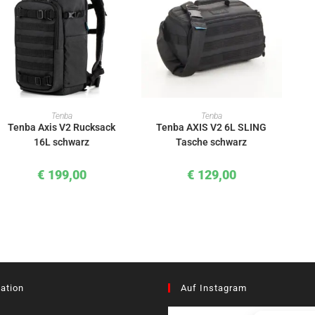
IN DEN WARENKORB
IN DEN WARENKORB
Tenba
Tenba
Tenba Axis V2 Rucksack
Tenba AXIS V2 6L SLING
16L schwarz
Tasche schwarz
€
199,00
€
129,00
ation
Auf Instagram