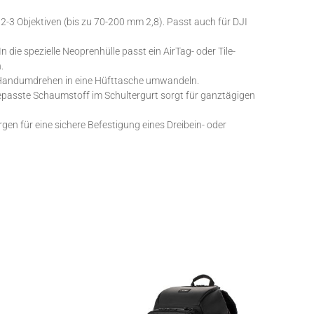
3 Objektiven (bis zu 70-200 mm 2,8). Passt auch für DJI
 die spezielle Neoprenhülle passt ein AirTag- oder Tile-
.
im Handumdrehen in eine Hüfttasche umwandeln.
passte Schaumstoff im Schultergurt sorgt für ganztägigen
rgen für eine sichere Befestigung eines Dreibein- oder