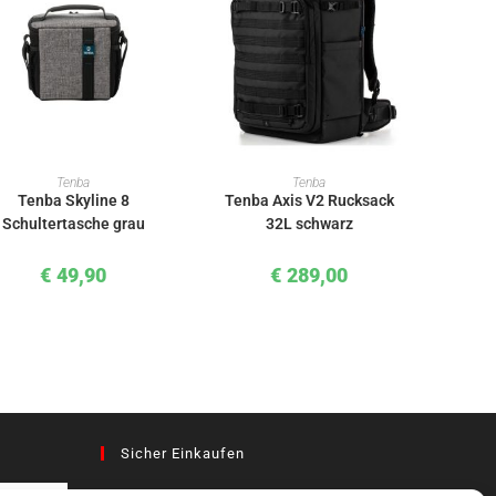
IN DEN WARENKORB
IN DEN WARENKORB
Tenba
Tenba
Tenba Skyline 8
Tenba Axis V2 Rucksack
Schultertasche grau
32L schwarz
€
49,90
€
289,00
Sicher Einkaufen