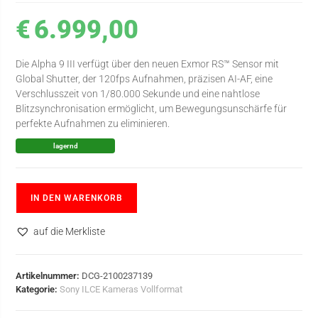
€
6.999,00
Die Alpha 9 III verfügt über den neuen Exmor RS™ Sensor mit
Global Shutter, der 120fps Aufnahmen, präzisen AI-AF, eine
Verschlusszeit von 1/80.000 Sekunde und eine nahtlose
Blitzsynchronisation ermöglicht, um Bewegungsunschärfe für
perfekte Aufnahmen zu eliminieren.
lagernd
IN DEN WARENKORB
auf die Merkliste
Artikelnummer:
DCG-2100237139
Kategorie:
Sony ILCE Kameras Vollformat