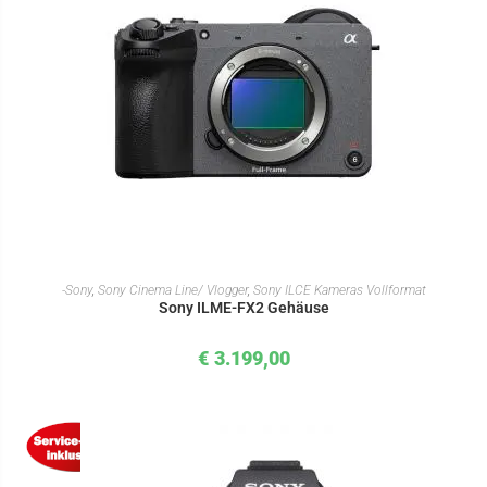
IN DEN WARENKORB
-Sony
,
Sony Cinema Line/ Vlogger
,
Sony ILCE Kameras Vollformat
Sony ILME-FX2 Gehäuse
€
3.199,00