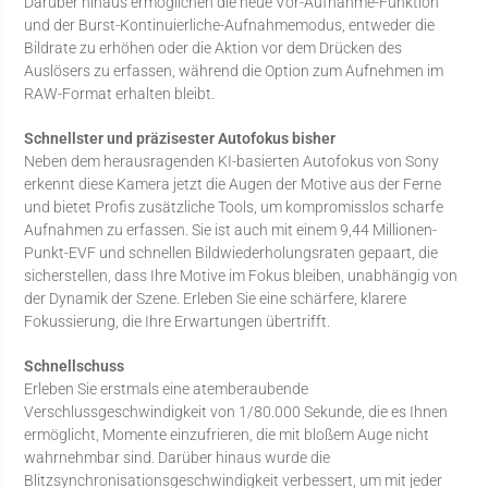
Darüber hinaus ermöglichen die neue Vor-Aufnahme-Funktion
und der Burst-Kontinuierliche-Aufnahmemodus, entweder die
Bildrate zu erhöhen oder die Aktion vor dem Drücken des
Auslösers zu erfassen, während die Option zum Aufnehmen im
RAW-Format erhalten bleibt.
Schnellster und präzisester Autofokus bisher
Neben dem herausragenden KI-basierten Autofokus von Sony
erkennt diese Kamera jetzt die Augen der Motive aus der Ferne
und bietet Profis zusätzliche Tools, um kompromisslos scharfe
Aufnahmen zu erfassen. Sie ist auch mit einem 9,44 Millionen-
Punkt-EVF und schnellen Bildwiederholungsraten gepaart, die
sicherstellen, dass Ihre Motive im Fokus bleiben, unabhängig von
der Dynamik der Szene. Erleben Sie eine schärfere, klarere
Fokussierung, die Ihre Erwartungen übertrifft.
Schnellschuss
Erleben Sie erstmals eine atemberaubende
Verschlussgeschwindigkeit von 1/80.000 Sekunde, die es Ihnen
ermöglicht, Momente einzufrieren, die mit bloßem Auge nicht
wahrnehmbar sind. Darüber hinaus wurde die
Blitzsynchronisationsgeschwindigkeit verbessert, um mit jeder