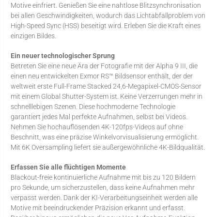
Motive einfriert. Genießen Sie eine nahtlose Blitzsynchronisation
bei allen Geschwindigkeiten, wodurch das Lichtabfallproblem von
High-Speed Sync (HSS) beseitigt wird. Erleben Sie die Kraft eines
einzigen Bildes.
Ein neuer technologischer Sprung
Betreten Sie eine neue Ära der Fotografie mit der Alpha 9 III, die
einen neu entwickelten Exmor RS™ Bildsensor enthält, der der
weltweit erste Full-Frame Stacked 24,6-Megapixel-CMOS-Sensor
mit einem Global Shutter-System ist. Keine Verzerrungen mehr in
schnelllebigen Szenen. Diese hochmoderne Technologie
garantiert jedes Mal perfekte Aufnahmen, selbst bei Videos.
Nehmen Sie hochauflösenden 4K-120fps-Videos auf ohne
Beschnitt, was eine präzise Winkelvorvisualisierung ermöglicht.
Mit 6K Oversampling liefert sie außergewöhnliche 4K-Bildqualität.
Erfassen Sie alle flüchtigen Momente
Blackout-freie kontinuierliche Aufnahme mit bis zu 120 Bildern
pro Sekunde, um sicherzustellen, dass keine Aufnahmen mehr
verpasst werden. Dank der KI-Verarbeitungseinheit werden alle
Motive mit beeindruckender Präzision erkannt und erfasst.