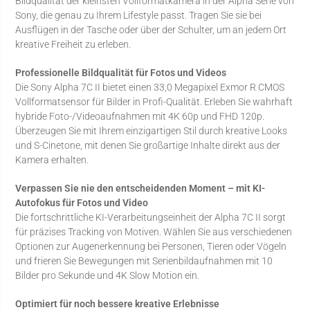
Bildqualität der kleinsten Vollformatkamera in der Alpha Serie von
Sony, die genau zu Ihrem Lifestyle passt. Tragen Sie sie bei
Ausflügen in der Tasche oder über der Schulter, um an jedem Ort
kreative Freiheit zu erleben.
Professionelle Bildqualität für Fotos und Videos
Die Sony Alpha 7C II bietet einen 33,0 Megapixel Exmor R CMOS
Vollformatsensor für Bilder in Profi-Qualität. Erleben Sie wahrhaft
hybride Foto-/Videoaufnahmen mit 4K 60p und FHD 120p.
Überzeugen Sie mit Ihrem einzigartigen Stil durch kreative Looks
und S-Cinetone, mit denen Sie großartige Inhalte direkt aus der
Kamera erhalten.
Verpassen Sie nie den entscheidenden Moment – mit KI-
Autofokus für Fotos und Video
Die fortschrittliche KI-Verarbeitungseinheit der Alpha 7C II sorgt
für präzises Tracking von Motiven. Wählen Sie aus verschiedenen
Optionen zur Augenerkennung bei Personen, Tieren oder Vögeln
und frieren Sie Bewegungen mit Serienbildaufnahmen mit 10
Bilder pro Sekunde und 4K Slow Motion ein.
Optimiert für noch bessere kreative Erlebnisse