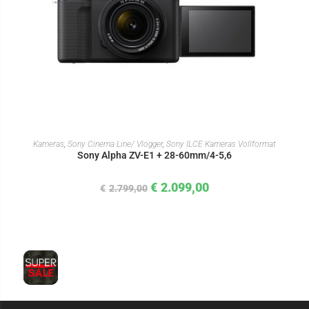
IN DEN WARENKORB
Kameras
,
Sony Cinema Line/ Vlogger
,
Sony ILCE Kameras Vollformat
Sony Alpha ZV-E1 + 28-60mm/4-5,6
€
2.099,00
€
2.799,00