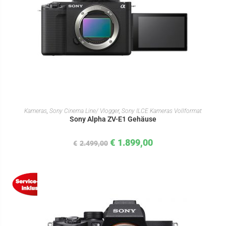
IN DEN WARENKORB
Kameras
,
Sony Cinema Line/ Vlogger
,
Sony ILCE Kameras Vollformat
Sony Alpha ZV-E1 Gehäuse
€
1.899,00
€
2.499,00