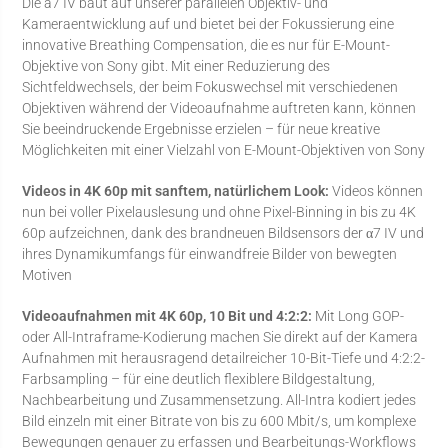
Die a7 IV baut auf unserer parallelen Objektiv- und
Kameraentwicklung auf und bietet bei der Fokussierung eine
innovative Breathing Compensation, die es nur für E-Mount-
Objektive von Sony gibt. Mit einer Reduzierung des
Sichtfeldwechsels, der beim Fokuswechsel mit verschiedenen
Objektiven während der Videoaufnahme auftreten kann, können
Sie beeindruckende Ergebnisse erzielen – für neue kreative
Möglichkeiten mit einer Vielzahl von E-Mount-Objektiven von Sony
Videos in 4K 60p mit sanftem, natürlichem Look:
Videos können
nun bei voller Pixelauslesung und ohne Pixel-Binning in bis zu 4K
60p aufzeichnen, dank des brandneuen Bildsensors der α7 IV und
ihres Dynamikumfangs für einwandfreie Bilder von bewegten
Motiven
Videoaufnahmen mit 4K 60p, 10 Bit und 4:2:2:
Mit Long GOP-
oder All-Intraframe-Kodierung machen Sie direkt auf der Kamera
Aufnahmen mit herausragend detailreicher 10-Bit-Tiefe und 4:2:2-
Farbsampling – für eine deutlich flexiblere Bildgestaltung,
Nachbearbeitung und Zusammensetzung. All-Intra kodiert jedes
Bild einzeln mit einer Bitrate von bis zu 600 Mbit/s, um komplexe
Bewegungen genauer zu erfassen und Bearbeitungs-Workflows