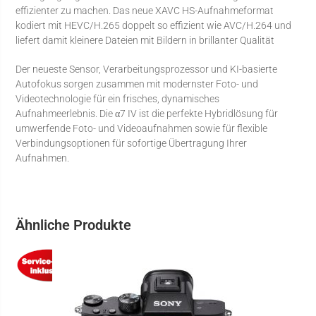
effizienter zu machen. Das neue XAVC HS-Aufnahmeformat
kodiert mit HEVC/H.265 doppelt so effizient wie AVC/H.264 und
liefert damit kleinere Dateien mit Bildern in brillanter Qualität
Der neueste Sensor, Verarbeitungsprozessor und KI-basierte
Autofokus sorgen zusammen mit modernster Foto- und
Videotechnologie für ein frisches, dynamisches
Aufnahmeerlebnis. Die α7 IV ist die perfekte Hybridlösung für
umwerfende Foto- und Videoaufnahmen sowie für flexible
Verbindungsoptionen für sofortige Übertragung Ihrer
Aufnahmen.
Ähnliche Produkte