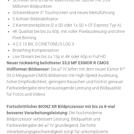
Millionen Bildpunkten
Schwenkbarer 3“ Touchscreen und neues Menüführung
5 Achsen Bildstabilisator
2 Kartensteckplätze (2 x SD oder 1x SD + CF Express Typ A)
4K Qualität bei bis zu 60p, mit voller Pixelauslesung und ohne
Pixel Binning
4:2:2 10 Bit, S CINETONE/S LOG 3
Breathing Kompensation
Live Stream bei bis zu 15p in 4K oder 60p in Full HD
Neuer rückwärtig belichteter 33,0 MP EXMOR R CMOS
Vollformat-Bildsensor:
Die α7 IV liefert mit dem neuen Exmor R™
33,0-Megapixel-CMOS-Bildsensor mit High-Speed-Auslesung,
hoher Empfindlichkeit, geringem Rauschen und höchst genauer
Farbwiedergabe eine herausragende Leistung und Bildqualität
für Fotos und Videos
Fortschrittlicher BIONZ XR Bildprozessor mit bis zu 8-mal
besserer Verarbeitungsleistung:
Der hochmoderne
Bildprozessor verbessert Leistung, Bildqualität und
Farbwiedergabe der α7 IV grundlegend. Die hohe
Verarbeitungsgeschwindigkeit sorgt für unkomplizierte