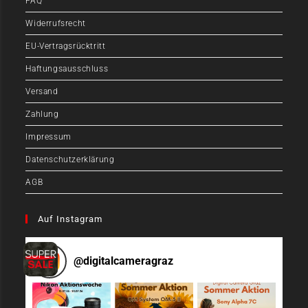
FAQ
Widerrufsrecht
EU-Vertragsrücktritt
Haftungsausschluss
Versand
Zahlung
Impressum
Datenschutzerklärung
AGB
Auf Instagram
@
digitalcameragraz