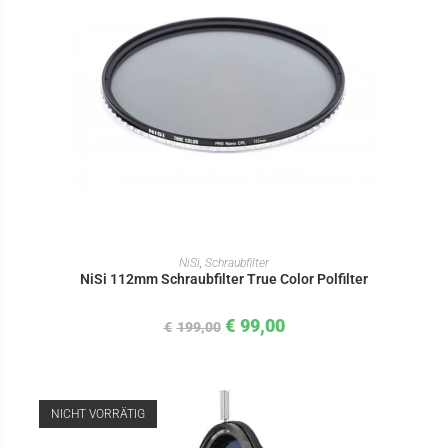
IN DEN WARENKORB
NiSi
,
Schraubfilter
NiSi 112mm Schraubfilter True Color Polfilter
€
99,00
€
199,00
NICHT VORRÄTIG