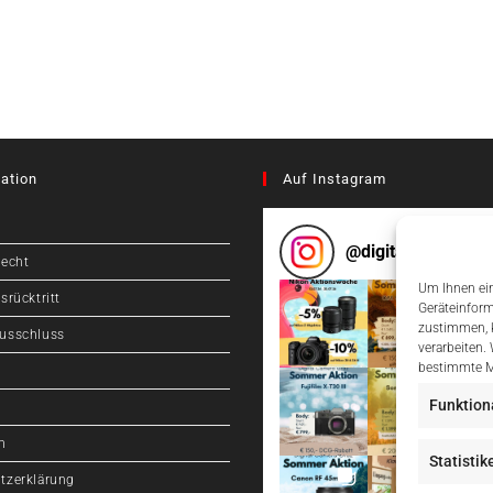
ation
Auf Instagram
@
digitalcameragr
recht
Um Ihnen ein
srücktritt
Geräteinform
zustimmen, k
usschluss
verarbeiten.
bestimmte M
Funktion
m
Statistik
tzerklärung