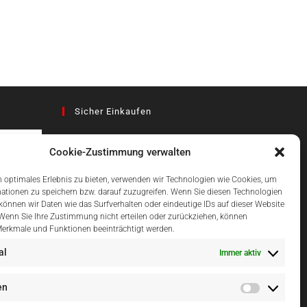
Sicher Einkaufen
Cookie-Zustimmung verwalten
az
 optimales Erlebnis zu bieten, verwenden wir Technologien wie Cookies, um
ationen zu speichern bzw. darauf zuzugreifen. Wenn Sie diesen Technologien
önnen wir Daten wie das Surfverhalten oder eindeutige IDs auf dieser Website
Einfach Online Bezahlen
 Wenn Sie Ihre Zustimmung nicht erteilen oder zurückziehen, können
erkmale und Funktionen beeinträchtigt werden.
al
Immer aktiv
en