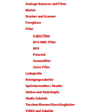
Analoge Kameras und Filme
Bücher
Drucker und Scanner
Ferngläser
Filter
Cokin Filter
DCG MRC Filter
NiSi
Polaroid
Sonnenfilter
Zeiss Filter
Ladegeräte
Reinigungszubehör
Speichermedien / Reader
Stative und Stativköpfe
Studio Zubehör
Taschen/Riemen/Einschlagtücher
VIDEO und Zubehör