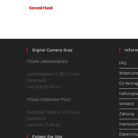
Second Hand
Digital Camera Graz
Inform
Filiale Jakominiplatz
FAQ
Widerrufs
Jakominiplatz 5, 8010 Graz
Österreich
EU-Vertrag
+43 316 82 99 00
Haftungsa
Filiale Südtiroler Platz
Versand
Südtiroler Platz 9, 8020 Graz
Zahlung
Österreich
Impressu
+43 316 77 39 00
Datenschu
Folgen Sie Uns