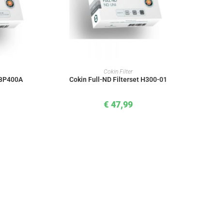
KORB
IN DEN WARENKORB
Cokin Filter
 BP400A
Cokin Full-ND Filterset H300-01
€
47,99