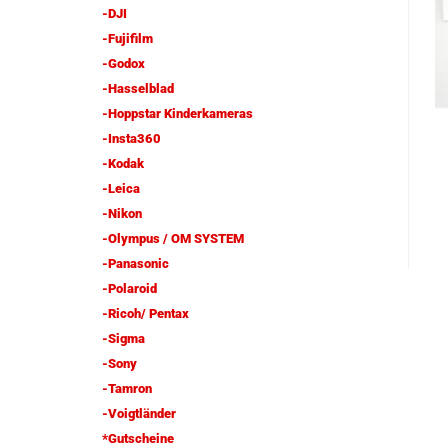
-DJI
-Fujifilm
-Godox
-Hasselblad
-Hoppstar Kinderkameras
-Insta360
-Kodak
-Leica
-Nikon
-Olympus / OM SYSTEM
-Panasonic
-Polaroid
-Ricoh/ Pentax
-Sigma
-Sony
-Tamron
-Voigtländer
*Gutscheine