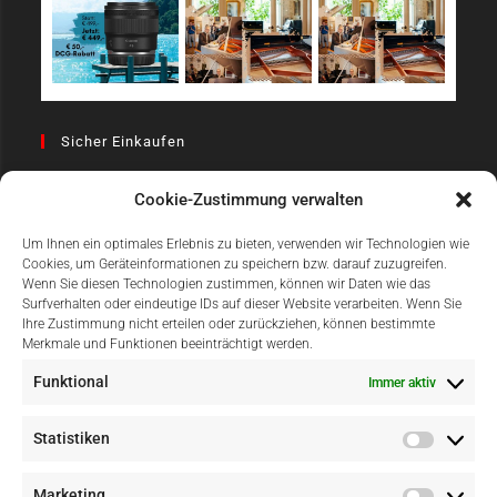
Sicher Einkaufen
Cookie-Zustimmung verwalten
Um Ihnen ein optimales Erlebnis zu bieten, verwenden wir Technologien wie
Cookies, um Geräteinformationen zu speichern bzw. darauf zuzugreifen.
Wenn Sie diesen Technologien zustimmen, können wir Daten wie das
Surfverhalten oder eindeutige IDs auf dieser Website verarbeiten. Wenn Sie
Einfach Online Bezahlen
Ihre Zustimmung nicht erteilen oder zurückziehen, können bestimmte
Merkmale und Funktionen beeinträchtigt werden.
Funktional
Immer aktiv
Statistiken
Marketing