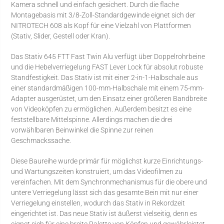
Kamera schnell und einfach gesichert. Durch die flache
Montagebasis mit 3/8-Zoll-Standardgewinde eignet sich der
NITROTECH 608 als Kopf für eine Vielzahl von Plattformen
(Stativ, Slider, Gestell oder Kran).
Das Stativ 645 FTT Fast Twin Alu verfügt über Doppelrohrbeine
und die Hebelverriegelung FAST Lever Lock für absolut robuste
Standfestigkeit. Das Stativ ist mit einer 2-in-1-Halbschale aus
einer standardmäßigen 100-mm-Halbschale mit einem 75-mm-
Adapter ausgerüstet, um den Einsatz einer größeren Bandbreite
von Videoköpfen zu ermöglichen. Außerdem besitzt es eine
feststellbare Mittelspinne. Allerdings machen die drei
vorwählbaren Beinwinkel die Spinne zur reinen
Geschmackssache.
Diese Baureihe wurde primär für möglichst kurze Einrichtungs-
und Wartungszeiten konstruiert, um das Videofilmen zu
vereinfachen. Mit dem Synchronmechanismus für die obere und
untere Verriegelung lässt sich das gesamte Bein mit nur einer
Verriegelung einstellen, wodurch das Stativ in Rekordzeit
eingerichtet ist. Das neue Stativ ist äußerst vielseitig, denn es
eignet sich für eine breite Palette von Köpfen und gewährleistet