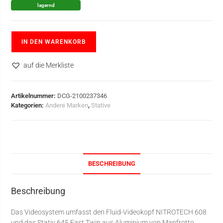
lagernd
IN DEN WARENKORB
auf die Merkliste
Artikelnummer:
DCG-2100237346
Kategorien:
Andere Marken
,
Stative
BESCHREIBUNG
Beschreibung
Das Videosystem umfasst den Fluid-Videokopf NITROTECH 608
und das Stativ 645 Fast Twin aus Aluminium von Manfrotto.