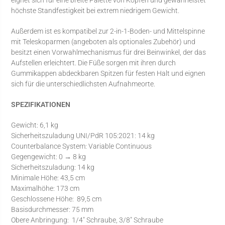
höchste Standfestigkeit bei extrem niedrigem Gewicht.
Außerdem ist es kompatibel zur 2-in-1-Boden- und Mittelspinne
mit Teleskoparmen (angeboten als optionales Zubehör) und
besitzt einen Vorwahlmechanismus für drei Beinwinkel, der das
Aufstellen erleichtert. Die Füße sorgen mit ihren durch
Gummikappen abdeckbaren Spitzen für festen Halt und eignen
sich für die unterschiedlichsten Aufnahmeorte.
SPEZIFIKATIONEN
Gewicht: 6,1 kg
Sicherheitszuladung UNI/PdR 105:2021: 14 kg
Counterbalance System: Variable Continuous
Gegengewicht: 0 → 8 kg
Sicherheitszuladung: 14 kg
Minimale Höhe: 43,5 cm
Maximalhöhe: 173 cm
Geschlossene Höhe: 89,5 cm
Basisdurchmesser: 75 mm
Obere Anbringung: 1/4″ Schraube, 3/8″ Schraube