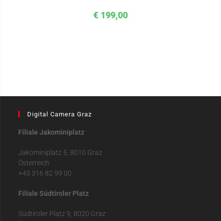
€
199,00
Digital Camera Graz
Filiale Jakominiplatz
Jakominiplatz 5, 8010 Graz
Österreich
+43 316 82 99 00
Filiale Südtiroler Platz
Südtiroler Platz 9, 8020 Graz