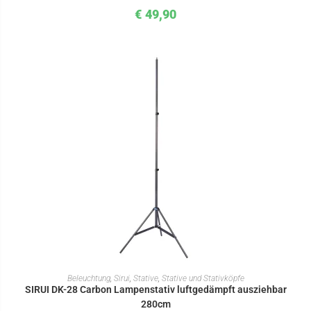
€
49,90
IN DEN WARENKORB
Beleuchtung
,
Sirui
,
Stative
,
Stative und Stativköpfe
SIRUI DK-28 Carbon Lampenstativ luftgedämpft ausziehbar
280cm