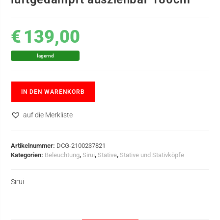
€
139,00
lagernd
IN DEN WARENKORB
auf die Merkliste
Artikelnummer:
DCG-2100237821
Kategorien:
Beleuchtung
,
Sirui
,
Stative
,
Stative und Stativköpfe
Sirui