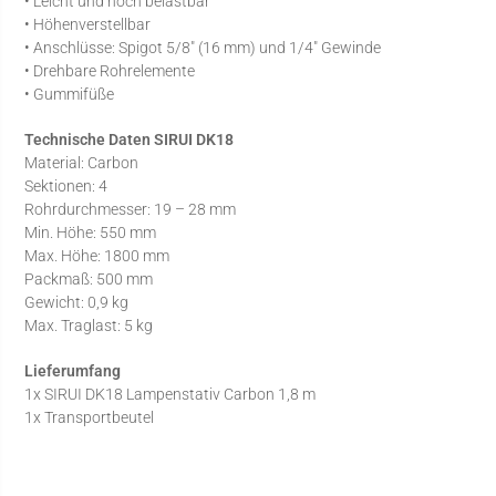
• Leicht und hoch belastbar
• Höhenverstellbar
• Anschlüsse: Spigot 5/8″ (16 mm) und 1/4″ Gewinde
• Drehbare Rohrelemente
• Gummifüße
Technische Daten SIRUI DK18
Material: Carbon
Sektionen: 4
Rohrdurchmesser: 19 – 28 mm
Min. Höhe: 550 mm
Max. Höhe: 1800 mm
Packmaß: 500 mm
Gewicht: 0,9 kg
Max. Traglast: 5 kg
Lieferumfang
1x SIRUI DK18 Lampenstativ Carbon 1,8 m
1x Transportbeutel