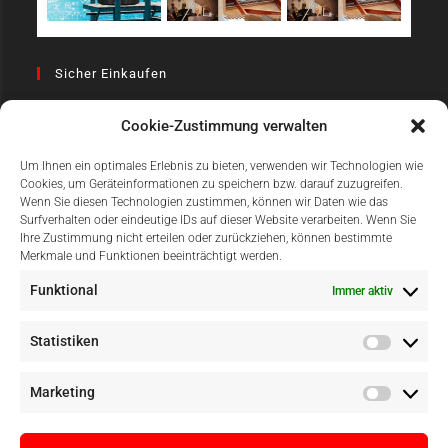
Sicher Einkaufen
Cookie-Zustimmung verwalten
Um Ihnen ein optimales Erlebnis zu bieten, verwenden wir Technologien wie
Cookies, um Geräteinformationen zu speichern bzw. darauf zuzugreifen.
Wenn Sie diesen Technologien zustimmen, können wir Daten wie das
Surfverhalten oder eindeutige IDs auf dieser Website verarbeiten. Wenn Sie
Einfach Online Bezahlen
Ihre Zustimmung nicht erteilen oder zurückziehen, können bestimmte
Merkmale und Funktionen beeinträchtigt werden.
Funktional
Immer aktiv
Statistiken
Marketing