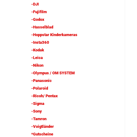
-DJI
-Fujifilm
-Godox
-Hasselblad
-Hoppstar Kinderkameras
-Insta360
-Kodak
-Leica
-Nikon
-Olympus / OM SYSTEM
-Panasonic
-Polaroid
-Ricoh/ Pentax
-Sigma
-Sony
-Tamron
-Voigtländer
*Gutscheine