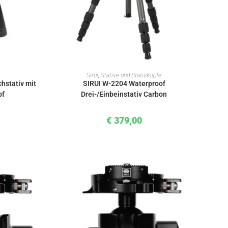
KORB
IN DEN WARENKORB
Sirui
,
Stative und Stativköpfe
chstativ mit
SIRUI W-2204 Waterproof
pf
Drei-/Einbeinstativ Carbon
€
379,00