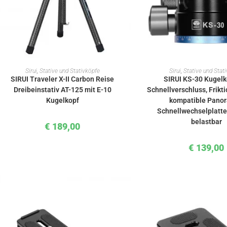
IN DEN WARENKORB
IN DEN WAREN
Sirui
,
Stative und Stativköpfe
Sirui
,
Stative und Stat
SIRUI Traveler X-II Carbon Reise
SIRUI KS-30 Kugelk
Dreibeinstativ AT-125 mit E-10
Schnellverschluss, Frikt
Kugelkopf
kompatible Pano
Schnellwechselplatte
belastbar
€
189,00
€
139,00