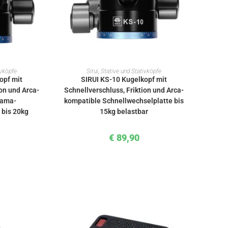
KORB
IN DEN WARENKORB
ivköpfe
Sirui
,
Stative und Stativköpfe
opf mit
SIRUI KS-10 Kugelkopf mit
ion und Arca-
Schnellverschluss, Friktion und Arca-
rama-
kompatible Schnellwechselplatte bis
 bis 20kg
15kg belastbar
€
89,90