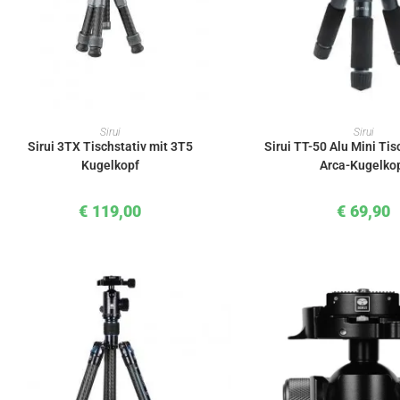
IN DEN WARENKORB
IN DEN WAREN
Sirui
Sirui
Sirui 3TX Tischstativ mit 3T5
Sirui TT-50 Alu Mini Tis
Kugelkopf
Arca-Kugelko
€
119,00
€
69,90