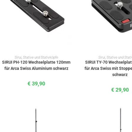
IN DEN WARENKORB
IN DEN WAREN
Sirui
,
Stative und Stativköpfe
Sirui
,
Stative und Stat
SIRUI PH-120 Wechselplatte 120mm
SIRUI TY-70 Wechselpla
für Arca Swiss Aluminium schwarz
für Arca Swiss mit Stopp
schwarz
€
39,90
€
29,90