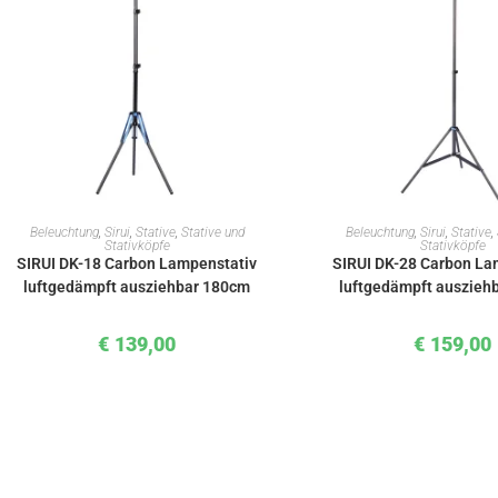
IN DEN WARENKORB
IN DEN WAREN
Beleuchtung
,
Sirui
,
Stative
,
Stative und
Beleuchtung
,
Sirui
,
Stative
,
Stativköpfe
Stativköpfe
SIRUI DK-18 Carbon Lampenstativ
SIRUI DK-28 Carbon La
luftgedämpft ausziehbar 180cm
luftgedämpft auszieh
€
139,00
€
159,00