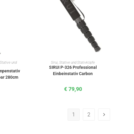
KORB
IN DEN WARENKORB
Stative und
Sirui
,
Stative und Stativköpfe
SIRUI P-326 Professional
mpenstativ
Einbeinstativ Carbon
bar 280cm
€
79,90
1
2