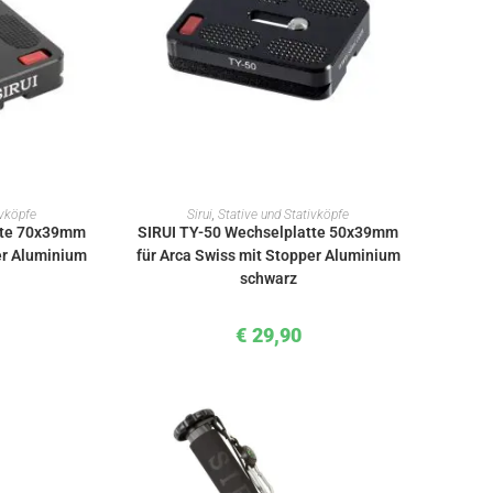
KORB
IN DEN WARENKORB
ivköpfe
Sirui
,
Stative und Stativköpfe
tte 70x39mm
SIRUI TY-50 Wechselplatte 50x39mm
er Aluminium
für Arca Swiss mit Stopper Aluminium
schwarz
€
29,90