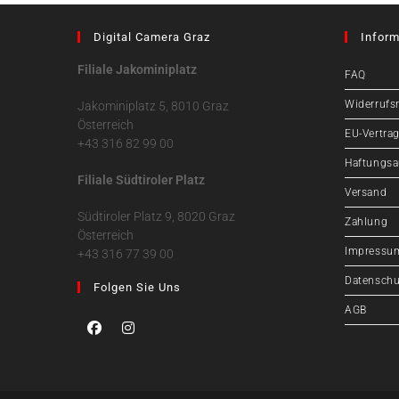
Digital Camera Graz
Inform
Filiale Jakominiplatz
FAQ
Widerrufs
Jakominiplatz 5, 8010 Graz
Österreich
EU-Vertrag
+43 316 82 99 00
Haftungsa
Filiale Südtiroler Platz
Versand
Südtiroler Platz 9, 8020 Graz
Zahlung
Österreich
Impressu
+43 316 77 39 00
Datenschu
Folgen Sie Uns
AGB