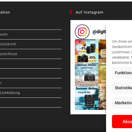
ation
Auf Instagram
@
digitalcameragr
recht
Um Ihnen ein
srücktritt
Geräteinform
zustimmen, k
usschluss
verarbeiten.
bestimmte M
Funktion
m
Statistik
tzerklärung
Marketin
Akze