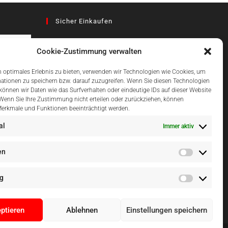
Sicher Einkaufen
Cookie-Zustimmung verwalten
az
 optimales Erlebnis zu bieten, verwenden wir Technologien wie Cookies, um
ationen zu speichern bzw. darauf zuzugreifen. Wenn Sie diesen Technologien
önnen wir Daten wie das Surfverhalten oder eindeutige IDs auf dieser Website
Einfach Online Bezahlen
 Wenn Sie Ihre Zustimmung nicht erteilen oder zurückziehen, können
erkmale und Funktionen beeinträchtigt werden.
al
Immer aktiv
en
g
ptieren
Ablehnen
Einstellungen speichern