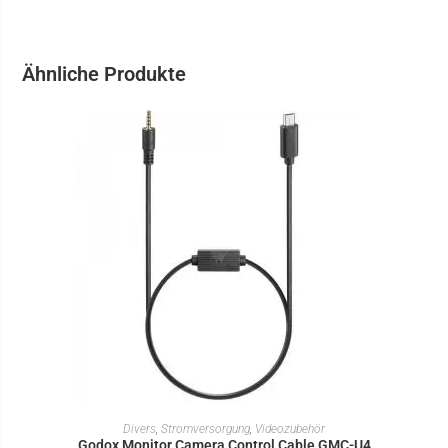
Ähnliche Produkte
IN DEN WARENKORB
Divers
,
Stromversorgung
,
Videozubehör
Godox Monitor Camera Control Cable GMC-U4