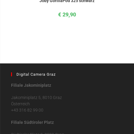
Joby GorillaPod 325 schwarz
€
29,90
Digital Camera Graz
Filiale Jakominiplatz
Jakominiplatz 5, 8010 Graz
Österreich
+43 316 82 99 00
Filiale Südtiroler Platz