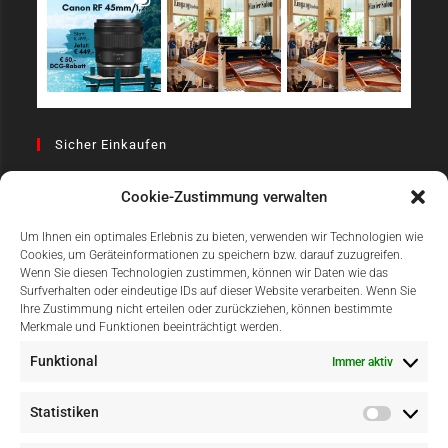
Sicher Einkaufen
Cookie-Zustimmung verwalten
Um Ihnen ein optimales Erlebnis zu bieten, verwenden wir Technologien wie
Cookies, um Geräteinformationen zu speichern bzw. darauf zuzugreifen.
Wenn Sie diesen Technologien zustimmen, können wir Daten wie das
Surfverhalten oder eindeutige IDs auf dieser Website verarbeiten. Wenn Sie
Einfach Online Bezahlen
Ihre Zustimmung nicht erteilen oder zurückziehen, können bestimmte
Merkmale und Funktionen beeinträchtigt werden.
Funktional
Immer aktiv
Statistiken