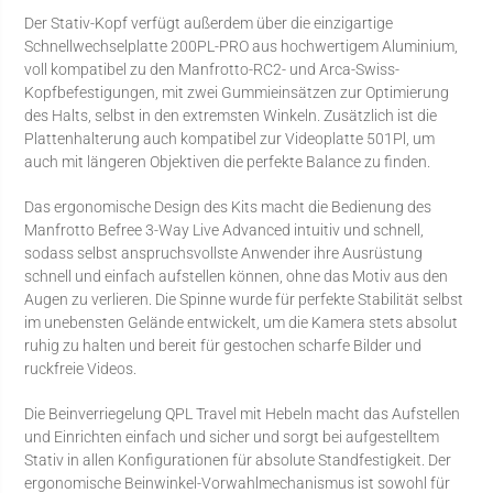
Der Stativ-Kopf verfügt außerdem über die einzigartige
Schnellwechselplatte 200PL-PRO aus hochwertigem Aluminium,
voll kompatibel zu den Manfrotto-RC2- und Arca-Swiss-
Kopfbefestigungen, mit zwei Gummieinsätzen zur Optimierung
des Halts, selbst in den extremsten Winkeln. Zusätzlich ist die
Plattenhalterung auch kompatibel zur Videoplatte 501Pl, um
auch mit längeren Objektiven die perfekte Balance zu finden.
Das ergonomische Design des Kits macht die Bedienung des
Manfrotto Befree 3-Way Live Advanced intuitiv und schnell,
sodass selbst anspruchsvollste Anwender ihre Ausrüstung
schnell und einfach aufstellen können, ohne das Motiv aus den
Augen zu verlieren. Die Spinne wurde für perfekte Stabilität selbst
im unebensten Gelände entwickelt, um die Kamera stets absolut
ruhig zu halten und bereit für gestochen scharfe Bilder und
ruckfreie Videos.
Die Beinverriegelung QPL Travel mit Hebeln macht das Aufstellen
und Einrichten einfach und sicher und sorgt bei aufgestelltem
Stativ in allen Konfigurationen für absolute Standfestigkeit. Der
ergonomische Beinwinkel-Vorwahlmechanismus ist sowohl für