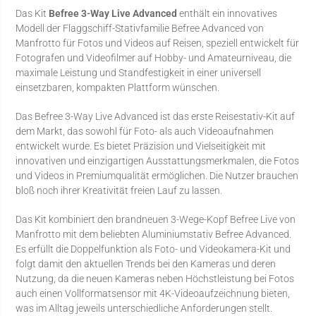
Das Kit
Befree 3-Way Live Advanced
enthält ein innovatives
Modell der Flaggschiff-Stativfamilie Befree Advanced von
Manfrotto für Fotos und Videos auf Reisen, speziell entwickelt für
Fotografen und Videofilmer auf Hobby- und Amateurniveau, die
maximale Leistung und Standfestigkeit in einer universell
einsetzbaren, kompakten Plattform wünschen.
Das Befree 3-Way Live Advanced ist das erste Reisestativ-Kit auf
dem Markt, das sowohl für Foto- als auch Videoaufnahmen
entwickelt wurde. Es bietet Präzision und Vielseitigkeit mit
innovativen und einzigartigen Ausstattungsmerkmalen, die Fotos
und Videos in Premiumqualität ermöglichen. Die Nutzer brauchen
bloß noch ihrer Kreativität freien Lauf zu lassen.
Das Kit kombiniert den brandneuen 3-Wege-Kopf Befree Live von
Manfrotto mit dem beliebten Aluminiumstativ Befree Advanced.
Es erfüllt die Doppelfunktion als Foto- und Videokamera-Kit und
folgt damit den aktuellen Trends bei den Kameras und deren
Nutzung, da die neuen Kameras neben Höchstleistung bei Fotos
auch einen Vollformatsensor mit 4K-Videoaufzeichnung bieten,
was im Alltag jeweils unterschiedliche Anforderungen stellt.