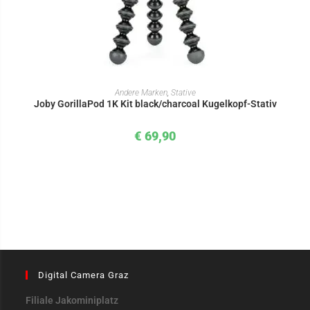
IN DEN WARENKORB
Andere Marken
,
Stative
Joby GorillaPod 1K Kit black/charcoal Kugelkopf-Stativ
€
69,90
Digital Camera Graz
Filiale Jakominiplatz