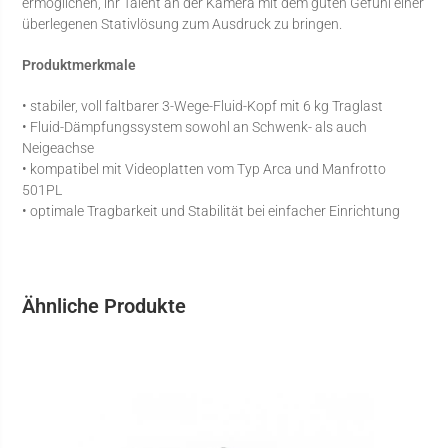
ermöglichen, ihr Talent an der Kamera mit dem guten Gefühl einer
überlegenen Stativlösung zum Ausdruck zu bringen.
Produktmerkmale
• stabiler, voll faltbarer 3-Wege-Fluid-Kopf mit 6 kg Traglast
• Fluid-Dämpfungssystem sowohl an Schwenk- als auch
Neigeachse
• kompatibel mit Videoplatten vom Typ Arca und Manfrotto
501PL
• optimale Tragbarkeit und Stabilität bei einfacher Einrichtung
Ähnliche Produkte