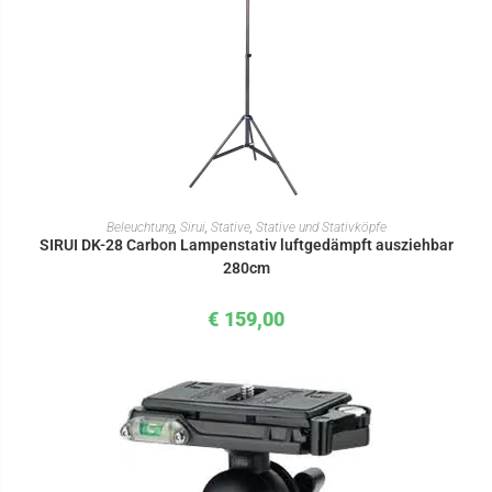
IN DEN WARENKORB
Beleuchtung
,
Sirui
,
Stative
,
Stative und Stativköpfe
SIRUI DK-28 Carbon Lampenstativ luftgedämpft ausziehbar
280cm
€
159,00