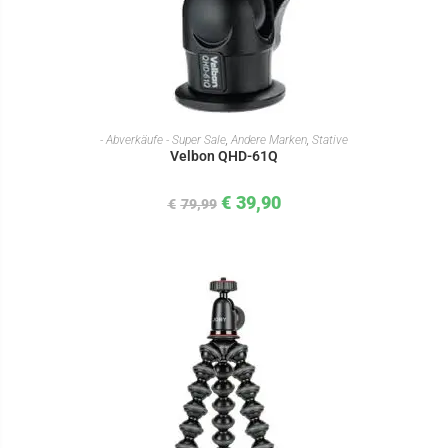
IN DEN WARENKORB
- Abverkäufe - Super Sale
,
Andere Marken
,
Stative
Velbon QHD-61Q
€
39,90
€
79,99