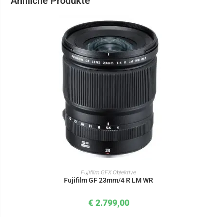
Ähnliche Produkte
IN DEN WARENKORB
Fujifilm GFX Objektive
Fujifilm GF 23mm/4 R LM WR
€
2.799,00