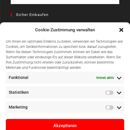
Sicher Einkaufen
Cookie-Zustimmung verwalten
Um Ihnen ein optimales Erlebnis zu bieten, verwenden wir Technologien wie
Cookies, um Geräteinformationen zu speichern bzw. darauf zuzugreifen.
Wenn Sie diesen Technologien zustimmen, können wir Daten wie das
Surfverhalten oder eindeutige IDs auf dieser Website verarbeiten. Wenn Sie
Einfach Online Bezahlen
Ihre Zustimmung nicht erteilen oder zurückziehen, können bestimmte
Merkmale und Funktionen beeinträchtigt werden.
Funktional
Immer aktiv
Statistiken
Marketing
Akzeptieren