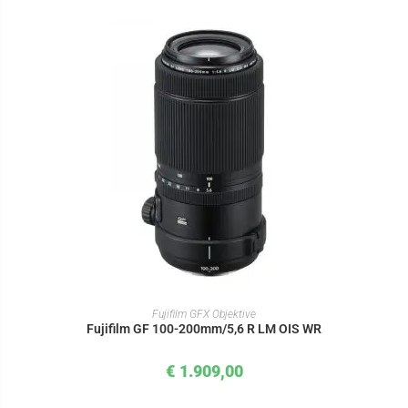
IN DEN WARENKORB
Fujifilm GFX Objektive
Fujifilm GF 100-200mm/5,6 R LM OIS WR
€
1.909,00