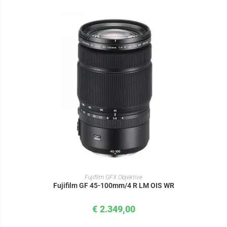
IN DEN WARENKORB
Fujifilm GFX Objektive
Fujifilm GF 45-100mm/4 R LM OIS WR
€
2.349,00