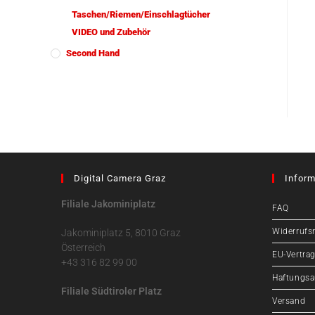
Taschen/Riemen/Einschlagtücher
VIDEO und Zubehör
Second Hand
Digital Camera Graz
Inform
Filiale Jakominiplatz
FAQ
Widerrufs
Jakominiplatz 5, 8010 Graz
Österreich
EU-Vertrag
+43 316 82 99 00
Haftungsa
Filiale Südtiroler Platz
Versand