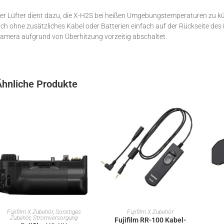
er Lüfter dient dazu, die X-H2S bei heißen Umgebungstemperaturen zu kü
ich ohne zusätzliches Kabel oder Batterien einfach auf der Rückseite de
amera aufgrund von Überhitzung vorzeitig abschaltet.
Ähnliche Produkte
IN DEN WARENKORB
IN DEN WARENKORB
Fujifilm X Zubehör
,
Sonstiges
Fujifilm X Zubehör
Zubehör
,
Stromversorgung
Fujifilm RR-100 Kabel-