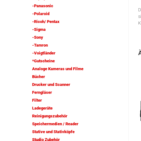
-Panasonic
D
-Polaroid
s
-Ricoh/ Pentax
K
-Sigma
-Sony
-Tamron
-Voigtländer
*Gutscheine
Analoge Kameras und Filme
Bücher
Drucker und Scanner
Ferngläser
Filter
Ladegeräte
Reinigungszubehör
Speichermedien / Reader
Stative und Stativköpfe
Studio Zubehör