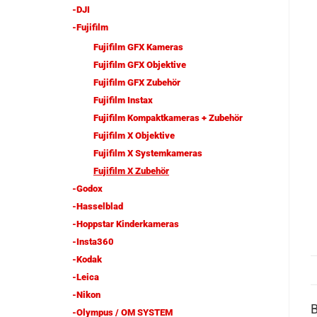
-DJI
-Fujifilm
Fujifilm GFX Kameras
Fujifilm GFX Objektive
Fujifilm GFX Zubehör
Fujifilm Instax
Fujifilm Kompaktkameras + Zubehör
Fujifilm X Objektive
Fujifilm X Systemkameras
Fujifilm X Zubehör
-Godox
-Hasselblad
-Hoppstar Kinderkameras
-Insta360
-Kodak
-Leica
-Nikon
-Olympus / OM SYSTEM