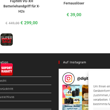
Fujifilm VG-XH
Fernauslöser
Batteriehandgriff für X-
H2s
€
39,00
€
299,00
€
449,00
ation
Auf Instagram
@
digitalcameragr
recht
Um Ihnen ein
srücktritt
Geräteinform
zustimmen, k
usschluss
verarbeiten.
bestimmte M