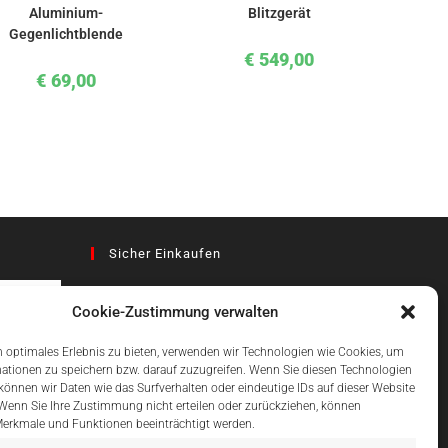
Aluminium-
Blitzgerät
Gegenlichtblende
€
549,00
€
69,00
Sicher Einkaufen
Cookie-Zustimmung verwalten
az
 optimales Erlebnis zu bieten, verwenden wir Technologien wie Cookies, um
ationen zu speichern bzw. darauf zuzugreifen. Wenn Sie diesen Technologien
önnen wir Daten wie das Surfverhalten oder eindeutige IDs auf dieser Website
Einfach Online Bezahlen
 Wenn Sie Ihre Zustimmung nicht erteilen oder zurückziehen, können
erkmale und Funktionen beeinträchtigt werden.