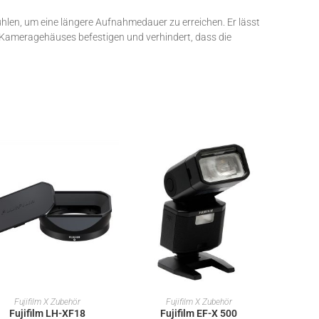
hlen, um eine längere Aufnahmedauer zu erreichen. Er lässt
s Kameragehäuses befestigen und verhindert, dass die
IN DEN WARENKORB
IN DEN WARENKORB
Fujifilm X Zubehör
Fujifilm X Zubehör
Fujifilm LH-XF18
Fujifilm EF-X 500