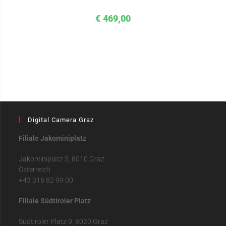
€
469,00
Digital Camera Graz
Filiale Jakominiplatz
Jakominiplatz 5, 8010 Graz
Österreich
+43 316 82 99 00
Filiale Südtiroler Platz
Südtiroler Platz 9, 8020 Graz