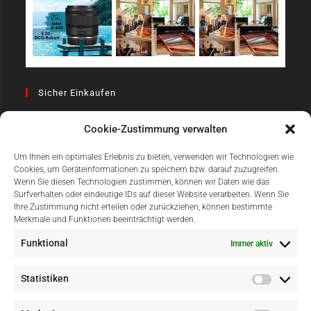
Sicher Einkaufen
Cookie-Zustimmung verwalten
Um Ihnen ein optimales Erlebnis zu bieten, verwenden wir Technologien wie
Cookies, um Geräteinformationen zu speichern bzw. darauf zuzugreifen.
Wenn Sie diesen Technologien zustimmen, können wir Daten wie das
Surfverhalten oder eindeutige IDs auf dieser Website verarbeiten. Wenn Sie
Einfach Online Bezahlen
Ihre Zustimmung nicht erteilen oder zurückziehen, können bestimmte
Merkmale und Funktionen beeinträchtigt werden.
Funktional
Immer aktiv
Statistiken