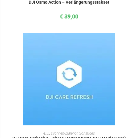
DJI Osmo Action – Verlängerungsstabset
€
39,00
IN DEN WARENKORB
-DJI
,
Drohnen-Zubehör
,
Sonstiges