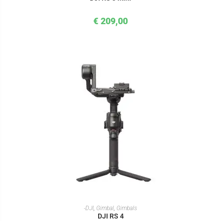
€
209,00
IN DEN WARENKORB
-DJI
,
Gimbal
,
Gimbals
DJI RS 4