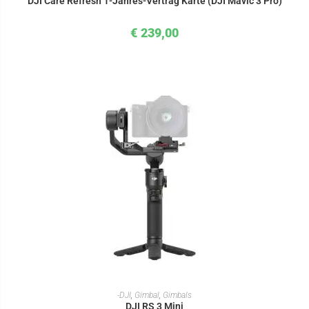
DJI Care Refresh 1-Jahres-Vertrag Karte (DJI Mavic 3 Pro)
€
239,00
IN DEN WARENKORB
-DJI
,
Gimbal
,
Gimbals
DJI RS 3 Mini