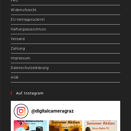
FAQ
Widerrufsrecht
EU-Vertragsrücktritt
Haftungsausschluss
Versand
Zahlung
Impressum
Datenschutzerklärung
AGB
Auf Instagram
@
digitalcameragraz