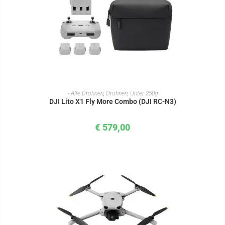
IN DEN WARENKORB
- Alle Drohnen
,
Drohnen
,
Unter 250g
DJI Lito X1 Fly More Combo (DJI RC-N3)
€
579,00