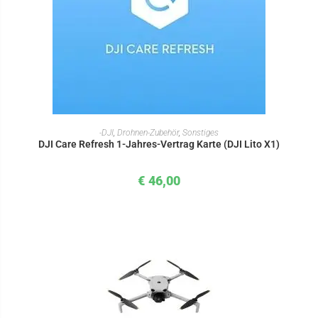
IN DEN WARENKORB
-DJI
,
Drohnen-Zubehör
,
Sonstiges
DJI Care Refresh 1-Jahres-Vertrag Karte (DJI Lito X1)
€
46,00