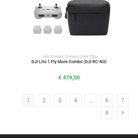
IN DEN WARENKORB
- Alle Drohnen
,
Drohnen
,
Unter 250g
DJI Lito 1 Fly More Combo (DJI RC-N3)
€
479,00
1
2
3
4
…
6
7
8