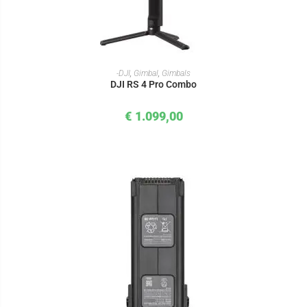
IN DEN WARENKORB
-DJI
,
Gimbal
,
Gimbals
DJI RS 4 Pro Combo
€
1.099,00