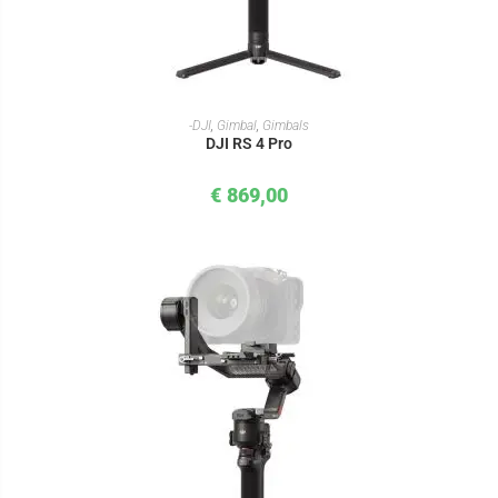
IN DEN WARENKORB
-DJI
,
Gimbal
,
Gimbals
DJI RS 4 Pro
€
869,00