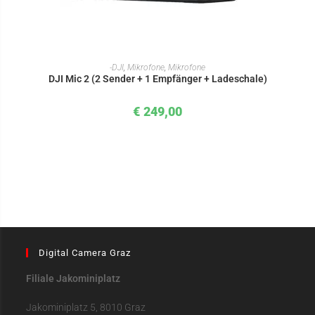
IN DEN WARENKORB
-DJI
,
Mikrofone
,
Mikrofone
DJI Mic 2 (2 Sender + 1 Empfänger + Ladeschale)
€
249,00
Digital Camera Graz
Filiale Jakominiplatz
Jakominiplatz 5, 8010 Graz