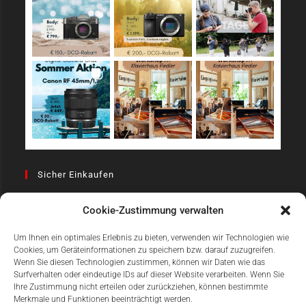
Sicher Einkaufen
Cookie-Zustimmung verwalten
Um Ihnen ein optimales Erlebnis zu bieten, verwenden wir Technologien wie
Cookies, um Geräteinformationen zu speichern bzw. darauf zuzugreifen.
Wenn Sie diesen Technologien zustimmen, können wir Daten wie das
Surfverhalten oder eindeutige IDs auf dieser Website verarbeiten. Wenn Sie
Einfach Online Bezahlen
Ihre Zustimmung nicht erteilen oder zurückziehen, können bestimmte
Merkmale und Funktionen beeinträchtigt werden.