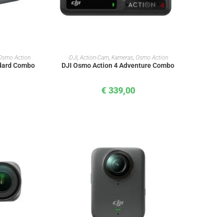
KORB
IN DEN WARENKORB
Osmo Action
-DJI
,
Action-Cam
,
Kameras
,
Osmo Action
ndard Combo
DJI Osmo Action 4 Adventure Combo
€
339,00