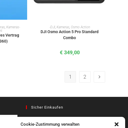
KORB
IN DEN WARENKORB
ras
,
Kameras-
-DJI
,
Kameras
,
Osmo Action
es
DJI Osmo Action 5 Pro Standard
res Vertrag
Combo
 360)
€
349,00
1
2
Sicher Einkaufen
Cookie-Zustimmung verwalten
az