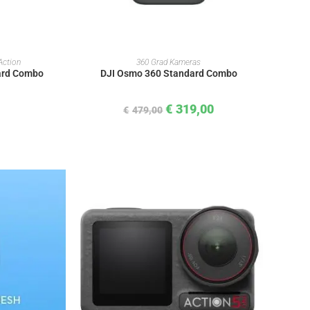
KORB
IN DEN WARENKORB
ction
360 Grad Kameras
ard Combo
DJI Osmo 360 Standard Combo
€
319,00
€
479,00