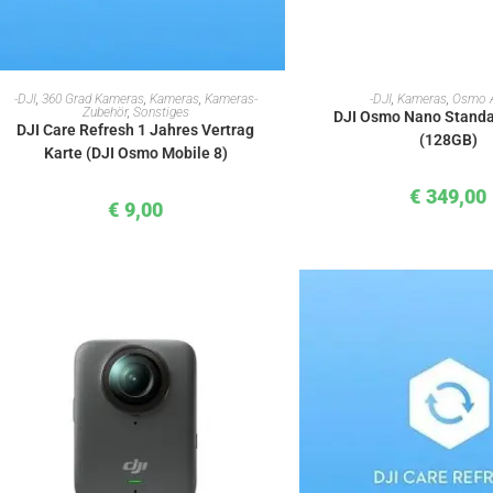
IN DEN WARENKORB
IN DEN WAREN
-DJI
,
360 Grad Kameras
,
Kameras
,
Kameras-
-DJI
,
Kameras
,
Osmo A
Zubehör
,
Sonstiges
DJI Osmo Nano Stand
DJI Care Refresh 1 Jahres Vertrag
(128GB)
Karte (DJI Osmo Mobile 8)
€
349,00
€
9,00