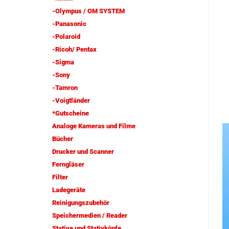
-Olympus / OM SYSTEM
-Panasonic
-Polaroid
-Ricoh/ Pentax
-Sigma
-Sony
-Tamron
-Voigtländer
*Gutscheine
Analoge Kameras und Filme
Bücher
Drucker und Scanner
Ferngläser
Filter
Ladegeräte
Reinigungszubehör
Speichermedien / Reader
Stative und Stativköpfe