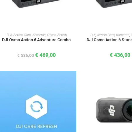
IN DEN WARENKORB
IN DEN WAREN
-DJI
,
Action-Cam
,
Kameras
,
Osmo Action
-DJI
,
Action-Cam
,
Kameras
,
DJI Osmo Action 6 Adventure Combo
DJI Osmo Action 6 Sta
€
469,00
€
436,00
€
536,00