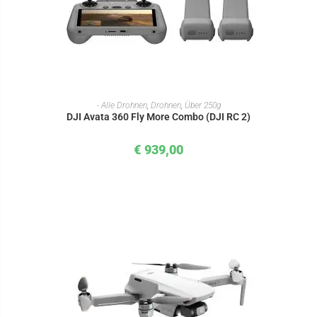
IN DEN WARENKORB
- Alle Drohnen
,
Drohnen
,
Über 250g
DJI Avata 360 Fly More Combo (DJI RC 2)
€
939,00