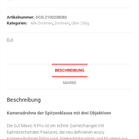
Artikelnummer:
DCG-2100238083
Kategorien:
- Alle Drohnen
,
Drohnen
,
Über 250g
DJI
BESCHREIBUNG
MARKE
Beschreibung
Kameradrohne der Spitzenklasse mit drei Objektiven
Die DJI Mavic 4 Pro ist ein echter Gamechanger mit
bahnbrechenden Features, die neu definieren wozu
Kameradrohnen fähig sind. Erlebe Bildqualität und Flugleistung