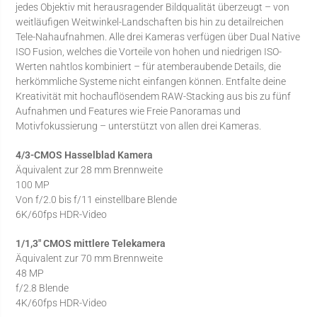
jedes Objektiv mit herausragender Bildqualität überzeugt – von
weitläufigen Weitwinkel-Landschaften bis hin zu detailreichen
Tele-Nahaufnahmen. Alle drei Kameras verfügen über Dual Native
ISO Fusion, welches die Vorteile von hohen und niedrigen ISO-
Werten nahtlos kombiniert – für atemberaubende Details, die
herkömmliche Systeme nicht einfangen können. Entfalte deine
Kreativität mit hochauflösendem RAW-Stacking aus bis zu fünf
Aufnahmen und Features wie Freie Panoramas und
Motivfokussierung – unterstützt von allen drei Kameras.
4/3-CMOS Hasselblad Kamera
Äquivalent zur 28 mm Brennweite
100 MP
Von f/2.0 bis f/11 einstellbare Blende
6K/60fps HDR-Video
1/1,3″ CMOS mittlere Telekamera
Äquivalent zur 70 mm Brennweite
48 MP
f/2.8 Blende
4K/60fps HDR-Video