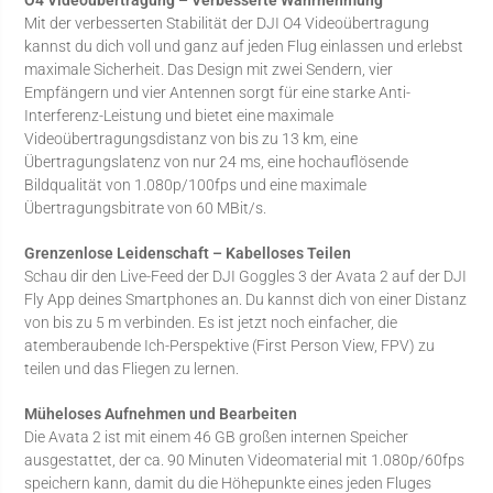
Mit der verbesserten Stabilität der DJI O4 Videoübertragung
kannst du dich voll und ganz auf jeden Flug einlassen und erlebst
maximale Sicherheit. Das Design mit zwei Sendern, vier
Empfängern und vier Antennen sorgt für eine starke Anti-
Interferenz-Leistung und bietet eine maximale
Videoübertragungsdistanz von bis zu 13 km, eine
Übertragungslatenz von nur 24 ms, eine hochauflösende
Bildqualität von 1.080p/100fps und eine maximale
Übertragungsbitrate von 60 MBit/s.
Grenzenlose Leidenschaft – Kabelloses Teilen
Schau dir den Live-Feed der DJI Goggles 3 der Avata 2 auf der DJI
Fly App deines Smartphones an. Du kannst dich von einer Distanz
von bis zu 5 m verbinden. Es ist jetzt noch einfacher, die
atemberaubende Ich-Perspektive (First Person View, FPV) zu
teilen und das Fliegen zu lernen.
Müheloses Aufnehmen und Bearbeiten
‌Die Avata 2 ist mit einem 46 GB großen internen Speicher
ausgestattet, der ca. 90 Minuten Videomaterial mit 1.080p/60fps
speichern kann, damit du die Höhepunkte eines jeden Fluges