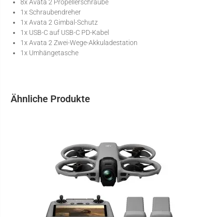
8x Avata 2 Propellerschraube
1x Schraubendreher
1x Avata 2 Gimbal-Schutz
1x USB-C auf USB-C PD-Kabel
1x Avata 2 Zwei-Wege-Akkuladestation
1x Umhängetasche
Ähnliche Produkte