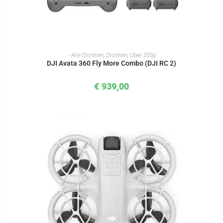
IN DEN WARENKORB
- Alle Drohnen
,
Drohnen
,
Über 250g
DJI Avata 360 Fly More Combo (DJI RC 2)
€
939,00