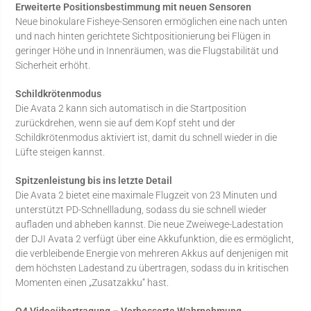
Erweiterte Positionsbestimmung mit neuen Sensoren
Neue binokulare Fisheye-Sensoren ermöglichen eine nach unten
und nach hinten gerichtete Sichtpositionierung bei Flügen in
geringer Höhe und in Innenräumen, was die Flugstabilität und
Sicherheit erhöht.
Schildkrötenmodus
Die Avata 2 kann sich automatisch in die Startposition
zurückdrehen, wenn sie auf dem Kopf steht und der
Schildkrötenmodus aktiviert ist, damit du schnell wieder in die
Lüfte steigen kannst.
Spitzenleistung bis ins letzte Detail
Die Avata 2 bietet eine maximale Flugzeit von 23 Minuten und
unterstützt PD-Schnellladung, sodass du sie schnell wieder
aufladen und abheben kannst. Die neue Zweiwege-Ladestation
der DJI Avata 2 verfügt über eine Akkufunktion, die es ermöglicht,
die verbleibende Energie von mehreren Akkus auf denjenigen mit
dem höchsten Ladestand zu übertragen, sodass du in kritischen
Momenten einen „Zusatzakku“ hast.
O4 Videoübertragung – Verbesserte Wahrnehmung