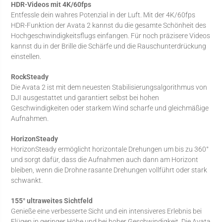
HDR-Videos mit 4K/60fps
Entfessle dein wahres Potenzial in der Luft. Mit der 4K/60fps
HDR-Funktion der Avata 2 kannst du die gesamte Schönheit des
Hochgeschwindigkeitsflugs einfangen. Für noch präzisere Videos
kannst du in der Brille die Schärfe und die Rauschunterdrückung
einstellen.
RockSteady
Die Avata 2 ist mit dem neuesten Stabilisierungsalgorithmus von
DJI ausgestattet und garantiert selbst bei hohen
Geschwindigkeiten oder starkem Wind scharfe und gleichmäßige
Aufnahmen.
HorizonSteady
HorizonSteady ermöglicht horizontale Drehungen um bis zu 360°
und sorgt dafür, dass die Aufnahmen auch dann am Horizont
bleiben, wenn die Drohne rasante Drehungen vollführt oder stark
schwankt.
155° ultraweites Sichtfeld
Genieße eine verbesserte Sicht und ein intensiveres Erlebnis bei
Flügen in geringer Höhe und bei hoher Geschwindigkeit. Die Avata