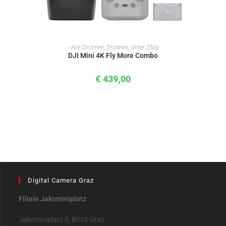
IN DEN WARENKORB
- Alle Drohnen
,
Drohnen
,
Unter 250g
DJI Mini 4K Fly More Combo
€
439,00
Digital Camera Graz
Filiale Jakominiplatz
Jakominiplatz 5, 8010 Graz