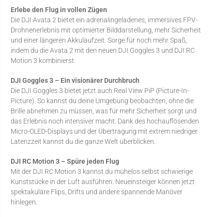
Erlebe den Flug in vollen Zügen
Die DJI Avata 2 bietet ein adrenalingeladenes, immersives FPV-
Drohnenerlebnis mit optimierter Bilddarstellung, mehr Sicherheit
und einer längeren Akkulaufzeit. Sorge für noch mehr Spaß,
indem du die Avata 2 mit den neuen DJI Goggles 3 und DJI RC
Motion 3 kombinierst.
DJI Goggles 3 – Ein visionärer Durchbruch
Die DJI Goggles 3 bietet jetzt auch Real View PiP (Picture-In-
Picture). So kannst du deine Umgebung beobachten, ohne die
Brille abnehmen zu müssen, was für mehr Sicherheit sorgt und
das Erlebnis noch intensiver macht. Dank des hochauflösenden
Micro-OLED-Displays und der Übertragung mit extrem niedriger
Latenzzeit kannst du die ganze Welt überblicken.
DJI RC Motion 3 – Spüre jeden Flug
Mit der DJI RC Motion 3 kannst du mühelos selbst schwierige
Kunststücke in der Luft ausführen. Neueinsteiger können jetzt
spektakuläre Flips, Drifts und andere spannende Manöver
hinlegen.