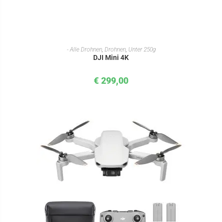
IN DEN WARENKORB
- Alle Drohnen
,
Drohnen
,
Unter 250g
DJI Mini 4K
€
299,00