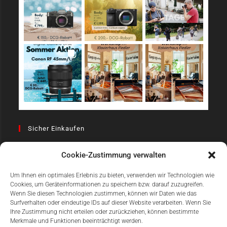
Sicher Einkaufen
Cookie-Zustimmung verwalten
Um Ihnen ein optimales Erlebnis zu bieten, verwenden wir Technologien wie
Cookies, um Geräteinformationen zu speichern bzw. darauf zuzugreifen.
Wenn Sie diesen Technologien zustimmen, können wir Daten wie das
Surfverhalten oder eindeutige IDs auf dieser Website verarbeiten. Wenn Sie
Einfach Online Bezahlen
Ihre Zustimmung nicht erteilen oder zurückziehen, können bestimmte
Merkmale und Funktionen beeinträchtigt werden.