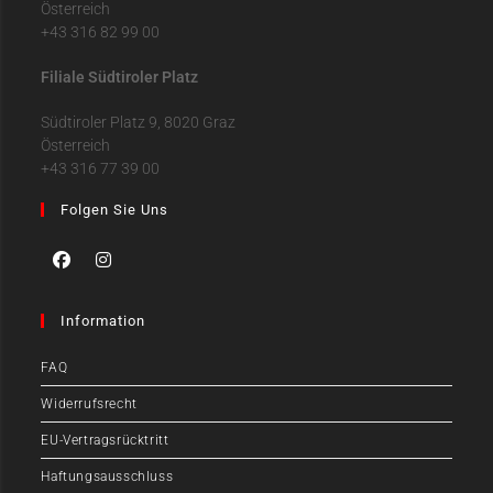
Österreich
+43 316 82 99 00
Filiale Südtiroler Platz
Südtiroler Platz 9, 8020 Graz
Österreich
+43 316 77 39 00
Folgen Sie Uns
Information
FAQ
Widerrufsrecht
EU-Vertragsrücktritt
Haftungsausschluss