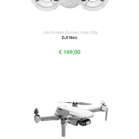
IN DEN WARENKORB
- Alle Drohnen
,
Drohnen
,
Unter 250g
DJI Neo
€
169,00