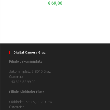
€
69,00
Digital Camera Graz
Filiale Jakominiplatz
Jakominiplatz 5, 8010 Graz
Österreich
+43 316 82 99 00
Filiale Südtiroler Platz
Südtiroler Platz 9, 8020 Graz
Österreich