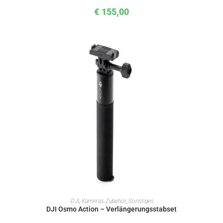
€
155,00
IN DEN WARENKORB
-DJI
,
Kameras-Zubehör
,
Sonstiges
DJI Osmo Action – Verlängerungsstabset