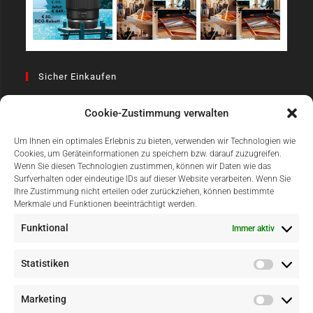
Sicher Einkaufen
Cookie-Zustimmung verwalten
Um Ihnen ein optimales Erlebnis zu bieten, verwenden wir Technologien wie
Cookies, um Geräteinformationen zu speichern bzw. darauf zuzugreifen.
Wenn Sie diesen Technologien zustimmen, können wir Daten wie das
Surfverhalten oder eindeutige IDs auf dieser Website verarbeiten. Wenn Sie
Einfach Online Bezahlen
Ihre Zustimmung nicht erteilen oder zurückziehen, können bestimmte
Merkmale und Funktionen beeinträchtigt werden.
Funktional
Immer aktiv
Statistiken
Marketing