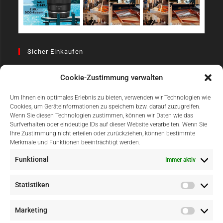
Sicher Einkaufen
Cookie-Zustimmung verwalten
Um Ihnen ein optimales Erlebnis zu bieten, verwenden wir Technologien wie
Cookies, um Geräteinformationen zu speichern bzw. darauf zuzugreifen.
Wenn Sie diesen Technologien zustimmen, können wir Daten wie das
Surfverhalten oder eindeutige IDs auf dieser Website verarbeiten. Wenn Sie
Einfach Online Bezahlen
Ihre Zustimmung nicht erteilen oder zurückziehen, können bestimmte
Merkmale und Funktionen beeinträchtigt werden.
Funktional
Immer aktiv
Statistiken
Marketing