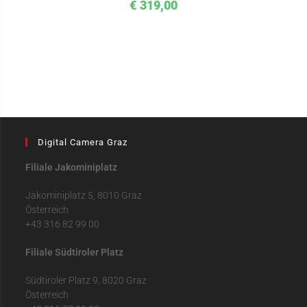
€
319,00
Digital Camera Graz
Filiale Jakominiplatz
Jakominiplatz 5, 8010 Graz
Österreich
+43 316 82 99 00
Filiale Südtiroler Platz
Südtiroler Platz 9, 8020 Graz
Österreich