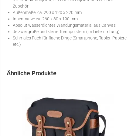
Zubehör
Außenmaße: ca. 290 x 120 x 220 mm
Innenmaße: ca. 260 x 80 x 190 mm
Absolut wasserdichtes Wandungsmaterial aus Canvas
Je zwei große und kleine Trennpolstern (im Lieferumfang)
Schmales Fach für flache Dinge (Smartphone, Tablet, Papiere,
etc.)
Ähnliche Produkte