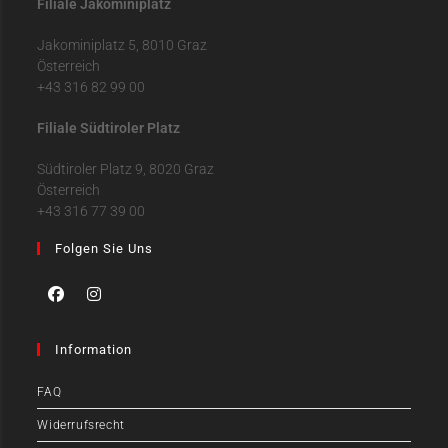
Filiale Jakominiplatz
Jakominiplatz 5, 8010 Graz
Österreich
+43 316 82 99 00
Filiale Südtiroler Platz
Südtiroler Platz 9, 8020 Graz
Österreich
+43 316 77 39 00
Folgen Sie Uns
Information
FAQ
Widerrufsrecht