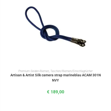
IN DEN WARENKORB
Premium Seiden-Riemen
,
Taschen/Riemen/Einschlagtücher
Artisan & Artist Silk camera strap marineblau ACAM 301N
NVY
€
189,00