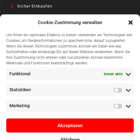
Sicher Einkaufen
Cookie-Zustimmung verwalten
Um Ihnen ein optimales Erlebnis zu bieten, verwenden wir Technologien wie
Cookies, um Geräteinformationen zu speichern bzw. darauf zuzugreifen.
Wenn Sie diesen Technologien zustimmen, können wir Daten wie das
Surfverhalten oder eindeutige IDs auf dieser Website verarbeiten. Wenn Sie
Einfach Online Bezahlen
Ihre Zustimmung nicht erteilen oder zurückziehen, können bestimmte
Merkmale und Funktionen beeinträchtigt werden.
Funktional
Immer aktiv
Statistiken
Marketing
Akzeptieren
Ablehnen