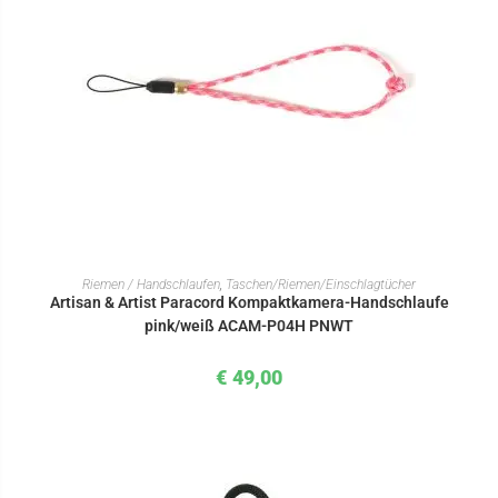
IN DEN WARENKORB
Riemen / Handschlaufen
,
Taschen/Riemen/Einschlagtücher
Artisan & Artist Paracord Kompaktkamera-Handschlaufe
pink/weiß ACAM-P04H PNWT
€
49,00