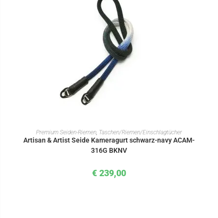
IN DEN WARENKORB
Premium Seiden-Riemen
,
Taschen/Riemen/Einschlagtücher
Artisan & Artist Seide Kameragurt schwarz-navy ACAM-
316G BKNV
€
239,00