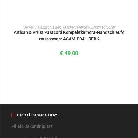
IN DEN WARENKORB
Riemen / Handschlaufen
,
Taschen/Riemen/Einschlagtücher
Artisan & Artist Paracord Kompaktkamera-Handschlaufe
rot/schwarz ACAM-P04H REBK
€
49,00
Digital Camera Graz
Filiale Jakominiplatz