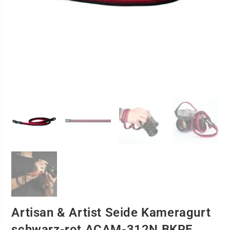
Artisan & Artist Seide Kameragurt
schwarz-rot ACAM-312N BKRE