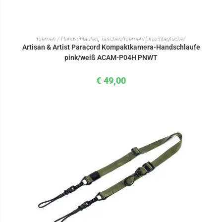
IN DEN WARENKORB
Riemen / Handschlaufen
,
Taschen/Riemen/Einschlagtücher
Artisan & Artist Paracord Kompaktkamera-Handschlaufe
pink/weiß ACAM-P04H PNWT
€
49,00