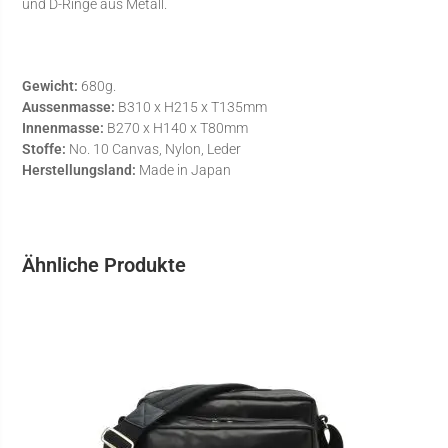
und D-Ringe aus Metall.
Gewicht:
680g.
Aussenmasse:
B310 x H215 x T135mm
Innenmasse:
B270 x H140 x T80mm
Stoffe:
No. 10 Canvas, Nylon, Leder
Herstellungsland:
Made in Japan
Ähnliche Produkte