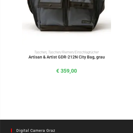
IN DEN WARENKORB
Taschen
,
Taschen/Riemen/Einschlagtücher
Artisan & Artist GDR-212N City Bag, grau
€
359,00
Digital Camera Graz