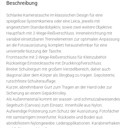
Beschreibung
Schlanke Kameratasche im klassischen Design für eine
spiegellose Systemkamera oder eine Leica, jeweils mit
angesetztem Standardobjektiv, sowie zwei weitere Objektive.
Hauptfach mit 2-Wege-Reißverschluss. Inneneinrichtung mit
variabel einsetzbaren Trennelementen zur optimalen Anpassung
an die Fotoausrüstung, komplett herausnehmbar für eine
universelle Nutzung der Tasche.
Fronttasche mit 2-Wege-Reißverschluss für Kleinzubehör.
Rückseitige Einstecktasche mit Druckknopfverschluss.
Breiter Schultergurt mit großem Verstellbereich, daher auch
diagonal über dem Körper als Slingbag zu tragen. Gepolsterte,
rutschfeste Schulterauflage.
Kurzer, abnehmbarer Gurt zum Tragen an der Hand oder zur
Sicherung an einem Gepäcktrolley.
Als Außenmaterial kommt ein wasser- und schmutzabweisendes
Segeltuch (Canvas) zum Einsatz. Innenhülle aus Nylon.
Aufwendige Polsterung zum Schutz der Ausrüstung. Fotofächer
mit samtartigem Innenfutter. Rückseite und Boden aus
abriebfestem Nylongewebe. Lederapplikationen. Karabinerhaken