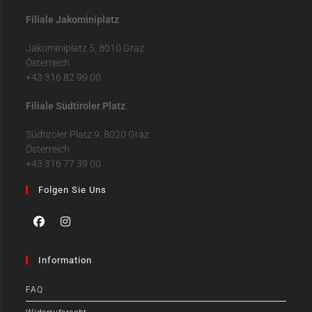
Filiale Jakominiplatz
Jakominiplatz 5, 8010 Graz
Österreich
+43 316 82 99 00
Filiale Südtiroler Platz
Südtiroler Platz 9, 8020 Graz
Österreich
+43 316 77 39 00
Folgen Sie Uns
Information
FAQ