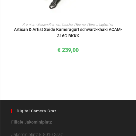
IN DEN WARENKORB
Premium Seiden-Riemen
,
Taschen/Riemen/Einschlagtücher
Artisan & Artist Seide Kameragurt schwarz-khaki ACAM-
316G BKKK
€
239,00
Digital Camera Graz
Filiale Jakominiplatz
Jakominiplatz 5, 8010 Graz