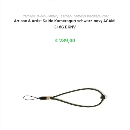
IN DEN WARENKORB
Premium Seiden-Riemen
,
Taschen/Riemen/Einschlagtücher
Artisan & Artist Seide Kameragurt schwarz-navy ACAM-
316G BKNV
€
239,00