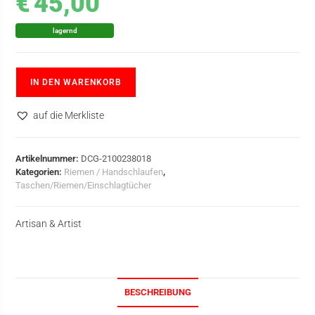
€
45,00
lagernd
IN DEN WARENKORB
auf die Merkliste
Artikelnummer:
DCG-2100238018
Kategorien:
Riemen / Handschlaufen
,
Taschen/Riemen/Einschlagtücher
Artisan & Artist
BESCHREIBUNG