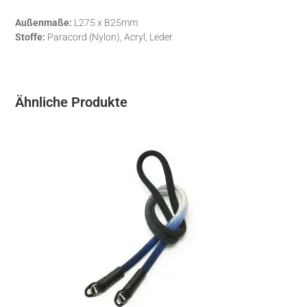
Außenmaße:
L275 x B25mm
Stoffe:
Paracord (Nylon), Acryl, Leder
Ähnliche Produkte