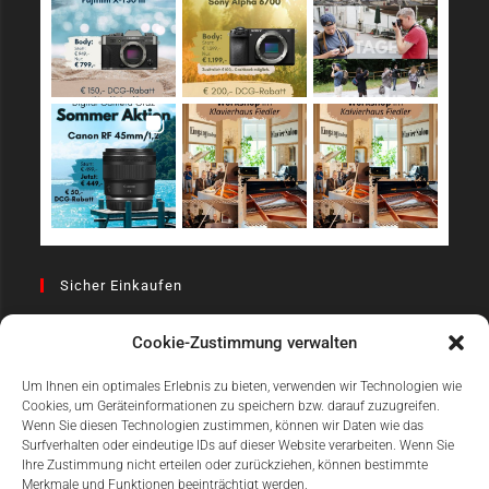
Sicher Einkaufen
Cookie-Zustimmung verwalten
Um Ihnen ein optimales Erlebnis zu bieten, verwenden wir Technologien wie
Cookies, um Geräteinformationen zu speichern bzw. darauf zuzugreifen.
Wenn Sie diesen Technologien zustimmen, können wir Daten wie das
Surfverhalten oder eindeutige IDs auf dieser Website verarbeiten. Wenn Sie
Einfach Online Bezahlen
Ihre Zustimmung nicht erteilen oder zurückziehen, können bestimmte
Merkmale und Funktionen beeinträchtigt werden.