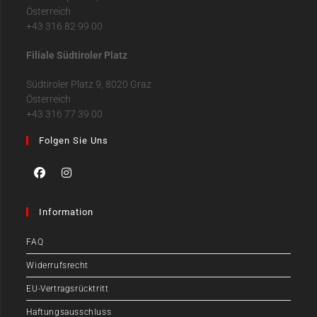
Österreich
+43 316 82 99 00
Filiale Südtiroler Platz
Südtiroler Platz 9, 8020 Graz
Österreich
+43 316 77 39 00
Folgen Sie Uns
Information
FAQ
Widerrufsrecht
EU-Vertragsrücktritt
Haftungsausschluss