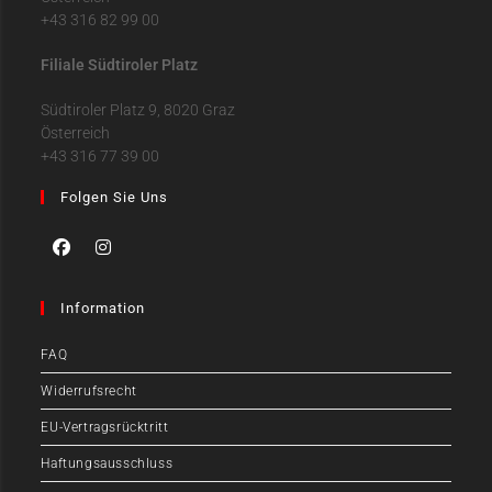
+43 316 82 99 00
Filiale Südtiroler Platz
Südtiroler Platz 9, 8020 Graz
Österreich
+43 316 77 39 00
Folgen Sie Uns
Information
FAQ
Widerrufsrecht
EU-Vertragsrücktritt
Haftungsausschluss