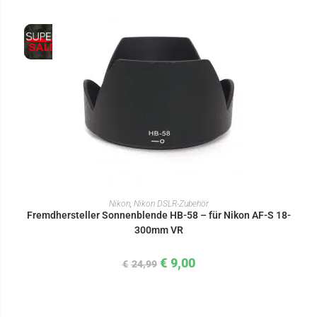
IN DEN WARENKORB
Nikon
,
Nikon DSLR-Zubehör
Fremdhersteller Sonnenblende HB-58 – für Nikon AF-S 18-
300mm VR
€
9,00
€
24,99