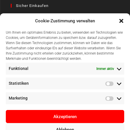
Sicher Einkaufen
Cookie-Zustimmung verwalten
Um Ihnen ein optimales Erlebnis zu bieten, verwenden wir Technologien wie
Cookies, um Geräteinformationen zu speichern bzw. darauf zuzugreifen.
Wenn Sie diesen Technologien zustimmen, können wir Daten wie das
Surfverhalten oder eindeutige IDs auf dieser Website verarbeiten. Wenn Sie
Einfach Online Bezahlen
Ihre Zustimmung nicht erteilen oder zurückziehen, können bestimmte
Merkmale und Funktionen beeinträchtigt werden.
Funktional
Immer aktiv
Statistiken
Marketing
Akzeptieren
Ablehnen