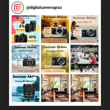
@
digitalcameragraz