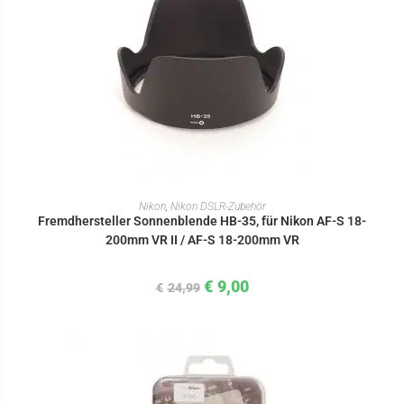
IN DEN WARENKORB
Nikon
,
Nikon DSLR-Zubehör
Fremdhersteller Sonnenblende HB-35, für Nikon AF-S 18-
200mm VR II / AF-S 18-200mm VR
€
9,00
€
24,99