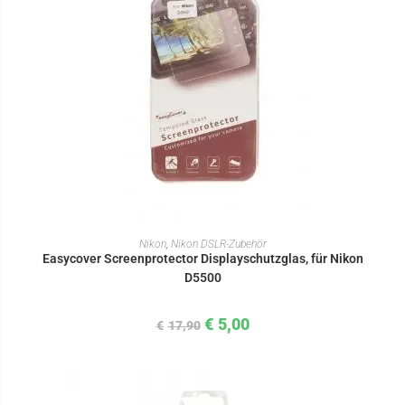
IN DEN WARENKORB
Nikon
,
Nikon DSLR-Zubehör
Easycover Screenprotector Displayschutzglas, für Nikon
D5500
€
5,00
€
17,90