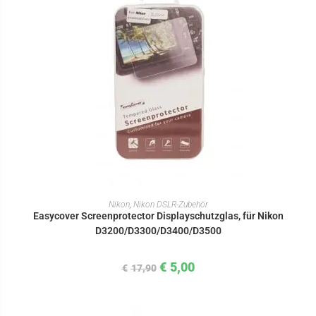
IN DEN WARENKORB
Nikon
,
Nikon DSLR-Zubehör
Easycover Screenprotector Displayschutzglas, für Nikon
D3200/D3300/D3400/D3500
€
5,00
€
17,90