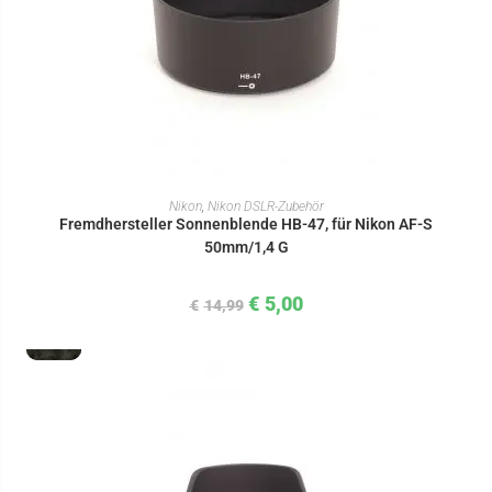
IN DEN WARENKORB
Nikon
,
Nikon DSLR-Zubehör
Fremdhersteller Sonnenblende HB-47, für Nikon AF-S
50mm/1,4 G
€
5,00
€
14,99