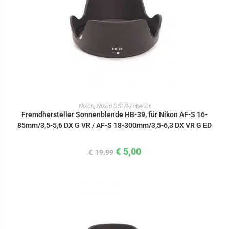
IN DEN WARENKORB
Nikon
,
Nikon DSLR-Zubehör
Fremdhersteller Sonnenblende HB-39, für Nikon AF-S 16-
85mm/3,5-5,6 DX G VR / AF-S 18-300mm/3,5-6,3 DX VR G ED
€
5,00
€
19,99