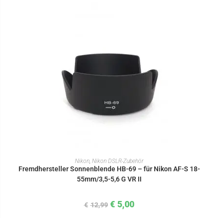
IN DEN WARENKORB
Nikon
,
Nikon DSLR-Zubehör
Fremdhersteller Sonnenblende HB-69 – für Nikon AF-S 18-
55mm/3,5-5,6 G VR II
€
5,00
€
12,99