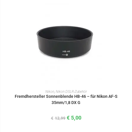
IN DEN WARENKORB
Nikon
,
Nikon DSLR-Zubehör
Fremdhersteller Sonnenblende HB-46 – für Nikon AF-S
35mm/1,8 DX G
€
5,00
€
12,99