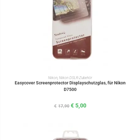
IN DEN WARENKORB
Nikon
,
Nikon DSLR-Zubehör
Easycover Screenprotector Displayschutzglas, für Nikon
D7500
€
5,00
€
17,90