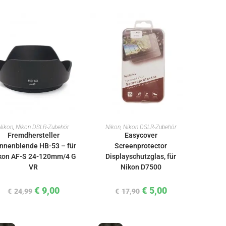
IN DEN WARENKORB
IN DEN WARENKORB
Nikon
,
Nikon DSLR-Zubehör
Nikon
,
Nikon DSLR-Zubehör
Fremdhersteller
Easycover
nnenblende HB-53 – für
Screenprotector
kon AF-S 24-120mm/4 G
Displayschutzglas, für
VR
Nikon D7500
€
9,00
€
5,00
€
24,99
€
17,90