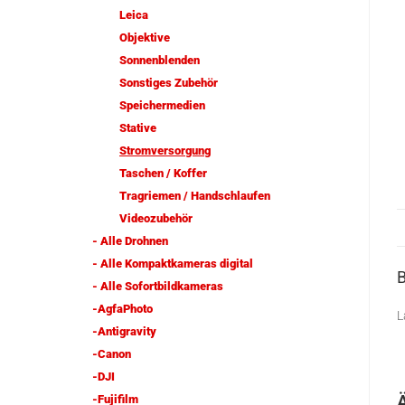
Leica
Objektive
Sonnenblenden
Sonstiges Zubehör
Speichermedien
Stative
Stromversorgung
Taschen / Koffer
Tragriemen / Handschlaufen
Videozubehör
- Alle Drohnen
- Alle Kompaktkameras digital
- Alle Sofortbildkameras
-AgfaPhoto
L
-Antigravity
-Canon
-DJI
-Fujifilm