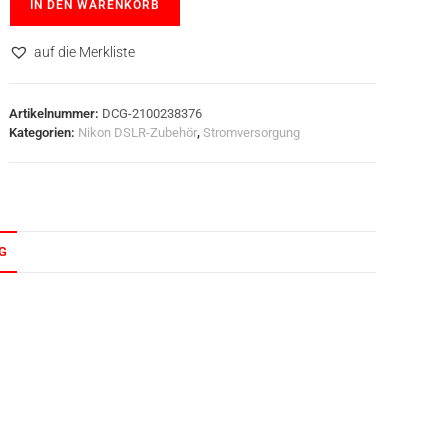
IN DEN WARENKORB
auf die Merkliste
Artikelnummer:
DCG-2100238376
Kategorien:
Nikon DSLR-Zubehör
,
Stromversorgung
G