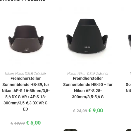
IN DEN WARENKORB
IN DEN WARENKORB
Nikon
,
Nikon DSLR-Zubehör
Nikon
,
Nikon DSLR-Zubehör
Fremdhersteller
Fremdhersteller
Sonnenblende HB-39, für
Sonnenblende HB-50 – für
So
Nikon AF-S 16-85mm/3,5-
Nikon AF-S 28-
Ni
5,6 DX G VR / AF-S 18-
300mm/3,5-5,6 G
300mm/3,5-6,3 DX VR G
ED
€
9,00
€
24,99
€
5,00
€
19,99