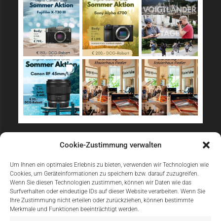
Sicher Einkaufen
Cookie-Zustimmung verwalten
Um Ihnen ein optimales Erlebnis zu bieten, verwenden wir Technologien wie
Cookies, um Geräteinformationen zu speichern bzw. darauf zuzugreifen.
Wenn Sie diesen Technologien zustimmen, können wir Daten wie das
Surfverhalten oder eindeutige IDs auf dieser Website verarbeiten. Wenn Sie
Ihre Zustimmung nicht erteilen oder zurückziehen, können bestimmte
Merkmale und Funktionen beeinträchtigt werden.
Einfach Online Bezahlen