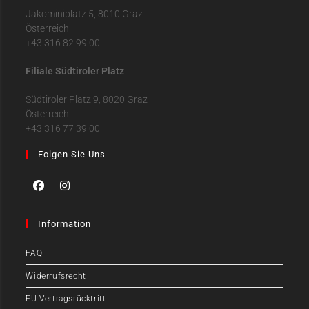
Jakominiplatz 5, 8010 Graz
Österreich
+43 316 82 99 00
Filiale Südtiroler Platz
Südtiroler Platz 9, 8020 Graz
Österreich
+43 316 77 39 00
Folgen Sie Uns
Information
FAQ
Widerrufsrecht
EU-Vertragsrücktritt