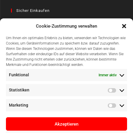
Sicher Einkaufen
Cookie-Zustimmung verwalten
Um Ihnen ein optimales Erlebnis zu bieten, verwenden wir Technologien wie
Cookies, um Geräteinformationen zu speichern bzw. darauf zuzugreifen.
Wenn Sie diesen Technologien zustimmen, können wir Daten wie das
Surfverhalten oder eindeutige IDs auf dieser Website verarbeiten. Wenn Sie
Einfach Online Bezahlen
Ihre Zustimmung nicht erteilen oder zurückziehen, können bestimmte
Merkmale und Funktionen beeinträchtigt werden.
Funktional
Immer aktiv
Statistiken
Marketing
Akzeptieren