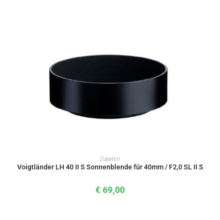
IN DEN WARENKORB
Zubehör
Voigtländer LH 40 II S Sonnenblende für 40mm / F2,0 SL II S
€
69,00