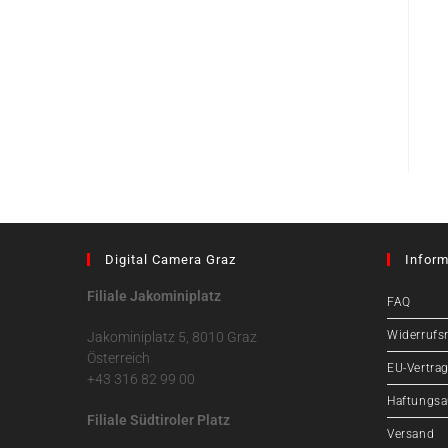
Digital Camera Graz
Inform
Filiale Jakominiplatz
FAQ
Widerrufs
Jakominiplatz 5, 8010 Graz
Österreich
EU-Vertrag
+43 316 82 99 00
Haftungsa
Filiale Südtiroler Platz
Versand