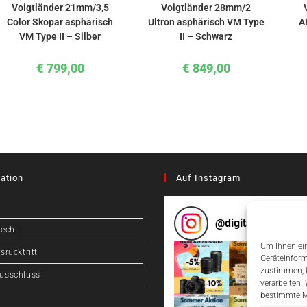
Voigtländer 21mm/3,5
Voigtländer 28mm/2
Color Skopar asphärisch
Ultron asphärisch VM Type
A
VM Type II – Silber
II – Schwarz
€
799,00
€
849,00
ation
Auf Instagram
@
digitalcameragr
recht
Um Ihnen ein
srücktritt
Geräteinform
zustimmen, k
usschluss
verarbeiten.
bestimmte M