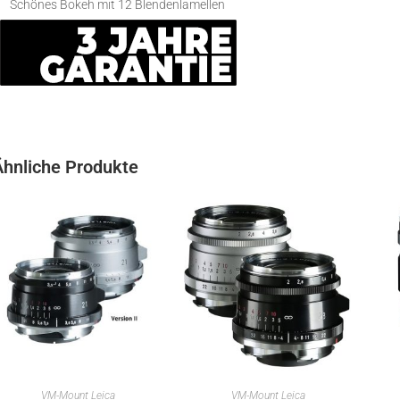
Schönes Bokeh mit 12 Blendenlamellen
Ähnliche Produkte
IN DEN WARENKORB
IN DEN WARENKORB
VM-Mount Leica
VM-Mount Leica