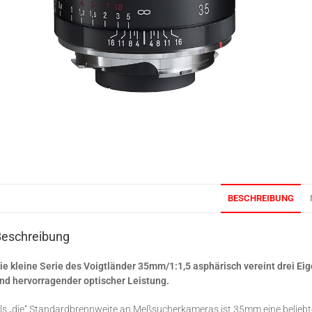
BESCHREIBUNG
Beschreibung
ie kleine Serie des Voigtländer 35mm/1:1,5 asphärisch vereint drei Ei
nd hervorragender optischer Leistung.
ls „die“ Standardbrennweite an Meßsucherkameras ist 35mm eine beliebte 