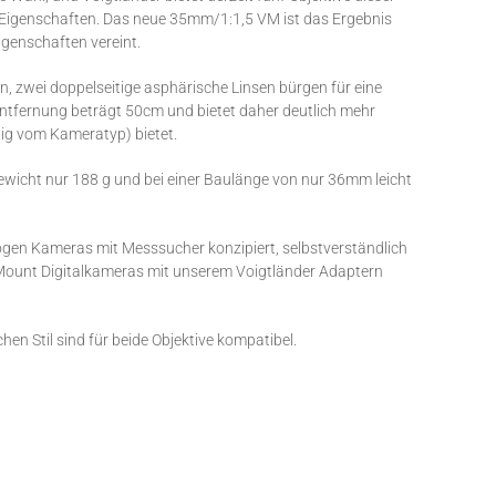
n Eigenschaften. Das neue 35mm/1:1,5 VM ist das Ergebnis
igenschaften vereint.
, zwei doppelseitige asphärische Linsen bürgen für eine
entfernung beträgt 50cm und bietet daher deutlich mehr
ig vom Kameratyp) bietet.
ewicht nur 188 g und bei einer Baulänge von nur 36mm leicht
logen Kameras mit Messsucher konzipiert, selbstverständlich
Mount Digitalkameras mit unserem Voigtländer Adaptern
en Stil sind für beide Objektive kompatibel.