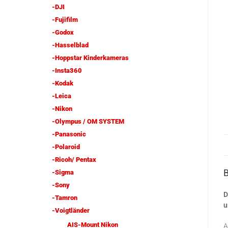
-DJI
-Fujifilm
-Godox
-Hasselblad
-Hoppstar Kinderkameras
-Insta360
-Kodak
-Leica
-Nikon
-Olympus / OM SYSTEM
-Panasonic
-Polaroid
-Ricoh/ Pentax
-Sigma
-Sony
D
-Tamron
u
-Voigtländer
AIS-Mount Nikon
A