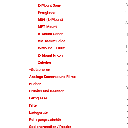
B
E-Mount Sony
d
Ferngläser
M39 (L-Mount)
A
MFT-Mount
h
R-Mount Canon
R
VM-Mount Leica
T
X-Mount Fujifilm
h
Z-Mount Nikon
Zubehör
D
*Gutscheine
i
m
Analoge Kameras und Filme
Bücher
D
Drucker und Scanner
Ferngläser
Filter
Ladegeräte
Reinigungszubehör
Speichermedien / Reader