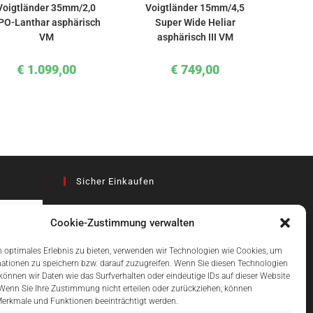
Voigtländer 35mm/2,0
Voigtländer 15mm/4,5
PO-Lanthar asphärisch
Super Wide Heliar
VM
asphärisch III VM
€
1.099,00
€
749,00
Sicher Einkaufen
Cookie-Zustimmung verwalten
az
 optimales Erlebnis zu bieten, verwenden wir Technologien wie Cookies, um
ationen zu speichern bzw. darauf zuzugreifen. Wenn Sie diesen Technologien
önnen wir Daten wie das Surfverhalten oder eindeutige IDs auf dieser Website
Einfach Online Bezahlen
 Wenn Sie Ihre Zustimmung nicht erteilen oder zurückziehen, können
erkmale und Funktionen beeinträchtigt werden.