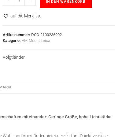
-
+
IN DEN WARENKORB
auf die Merkliste
Artikelnummer:
DCG-2100236902
Kategorie:
VM-Mount Leica
Voigtländer
MARKE
genschaften miteinander: Geringe Größe, hohe Lichtstärke
Wahl; und Voigtländer bietet derzeit fünf Objektive dieser