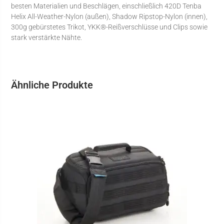
besten Materialien und Beschlägen, einschließlich 420D Tenba
Helix All-Weather-Nylon (außen), Shadow Ripstop-Nylon (innen),
300g gebürstetes Trikot, YKK®-Reißverschlüsse und Clips sowie
stark verstärkte Nähte.
Ähnliche Produkte