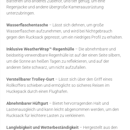
Batterien und anderes Zubehör, und tief genug, um eine
Regenjacke und andere übergroße Kameraausrüstung
unterzubringen.
Wasserflaschentasche
– Lässt sich dehnen, um große
Wasserflaschen aufzunehmen, und wird bei Nichtgebrauch
gegen den Rucksack gepresst, um ein niedriges Profil zu erhalten.
Inklusive WeatherWrap™-Regenhülle
– Die abnehmbare und
beidseitig verwendbare Regenhülle ist auf der einen Seite silbern,
um die Sonne an heißen Tagen zu reflektieren, und auf der
anderen Seite schwarz, um nicht aufzufallen.
Verstellbarer Trolley-Gurt
– Lässt sich über den Griff eines
Rollkoffers schieben und ermöglicht so sicheres Reisen im
Huckepack durch einen Flughafen.
Abnehmbarer Hüftgurt
– Bietet hervorragenden Halt und
Lastenausgleich und kann leicht abgenommen werden, um den
Rucksack für leichtere Lasten zu verkleinern.
Langlebigkeit und Wetterbeständigkeit
– Hergestellt aus den