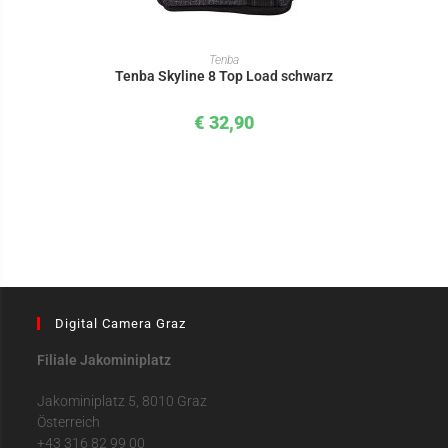
IN DEN WARENKORB
Tenba
Tenba Skyline 8 Top Load schwarz
€
32,90
Digital Camera Graz
Filiale Jakominiplatz
Jakominiplatz 5, 8010 Graz
Österreich
+43 316 82 99 00