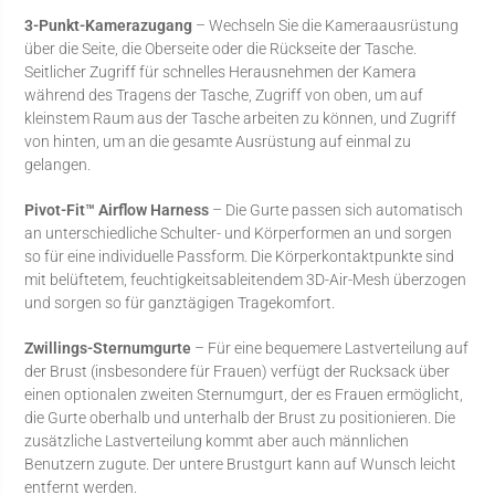
3-Punkt-Kamerazugang
– Wechseln Sie die Kameraausrüstung
über die Seite, die Oberseite oder die Rückseite der Tasche.
Seitlicher Zugriff für schnelles Herausnehmen der Kamera
während des Tragens der Tasche, Zugriff von oben, um auf
kleinstem Raum aus der Tasche arbeiten zu können, und Zugriff
von hinten, um an die gesamte Ausrüstung auf einmal zu
gelangen.
Pivot-Fit™ Airflow Harness
– Die Gurte passen sich automatisch
an unterschiedliche Schulter- und Körperformen an und sorgen
so für eine individuelle Passform. Die Körperkontaktpunkte sind
mit belüftetem, feuchtigkeitsableitendem 3D-Air-Mesh überzogen
und sorgen so für ganztägigen Tragekomfort.
Zwillings-Sternumgurte
– Für eine bequemere Lastverteilung auf
der Brust (insbesondere für Frauen) verfügt der Rucksack über
einen optionalen zweiten Sternumgurt, der es Frauen ermöglicht,
die Gurte oberhalb und unterhalb der Brust zu positionieren. Die
zusätzliche Lastverteilung kommt aber auch männlichen
Benutzern zugute. Der untere Brustgurt kann auf Wunsch leicht
entfernt werden.