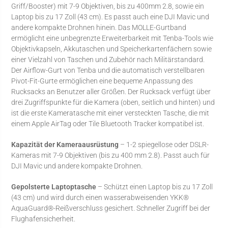
Griff/Booster) mit 7-9 Objektiven, bis zu 400mm 2.8, sowie ein
Laptop bis zu 17 Zoll (43 cm). Es passt auch eine DJI Mavic und
andere kompakte Drohnen hinein. Das MOLLE-Gurtband
ermöglicht eine unbegrenzte Erweiterbarkeit mit Tenba-Tools wie
Objektivkapseln, Akkutaschen und Speicherkartenfächern sowie
einer Vielzahl von Taschen und Zubehör nach Militärstandard.
Der Airflow-Gurt von Tenba und die automatisch verstellbaren
Pivot-Fit-Gurte ermöglichen eine bequeme Anpassung des
Rucksacks an Benutzer aller Größen. Der Rucksack verfügt über
drei Zugriffspunkte für die Kamera (oben, seitlich und hinten) und
ist die erste Kameratasche mit einer versteckten Tasche, die mit
einem Apple AirTag oder Tile Bluetooth Tracker kompatibel ist.
Kapazität der Kameraausrüstung
– 1-2 spiegellose oder DSLR-
Kameras mit 7-9 Objektiven (bis zu 400 mm 2.8). Passt auch für
DJI Mavic und andere kompakte Drohnen.
Gepolsterte Laptoptasche
– Schützt einen Laptop bis zu 17 Zoll
(43 cm) und wird durch einen wasserabweisenden YKK®
AquaGuard®-Reißverschluss gesichert. Schneller Zugriff bei der
Flughafensicherheit.