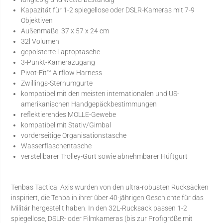
Kapazität für 1-2 spiegellose oder DSLR-Kameras mit 7-9
Objektiven
Außenmaße: 37 x 57 x 24 cm
32l Volumen
gepolsterte Laptoptasche
3-Punkt-Kamerazugang
Pivot-Fit™ Airflow Harness
Zwillings-Sternumgurte
kompatibel mit den meisten internationalen und US-
amerikanischen Handgepäckbestimmungen
reflektierendes MOLLE-Gewebe
kompatibel mit Stativ/Gimbal
vorderseitige Organisationstasche
Wasserflaschentasche
verstellbarer Trolley-Gurt sowie abnehmbarer Hüftgurt
Tenbas Tactical Axis wurden von den ultra-robusten Rucksäcken
inspiriert, die Tenba in ihrer über 40-jährigen Geschichte für das
Militär hergestellt haben. In den 32L-Rucksack passen 1-2
spiegellose, DSLR- oder Filmkameras (bis zur Profigröße mit