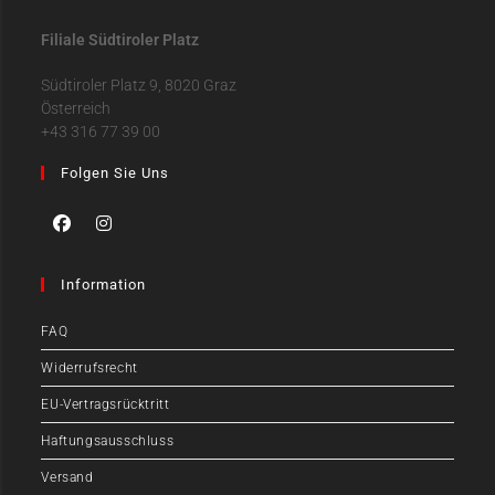
Filiale Südtiroler Platz
Südtiroler Platz 9, 8020 Graz
Österreich
+43 316 77 39 00
Folgen Sie Uns
Information
FAQ
Widerrufsrecht
EU-Vertragsrücktritt
Haftungsausschluss
Versand