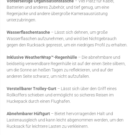
Vorderseitige Organisationstasche
– Viel Platz für Kabel,
Batterien und anderes Zubehör, und tief genug, um eine
Regenjacke und andere übergroße Kameraausrüstung
unterzubringen.
Wasserflaschentasche
– Lässt sich dehnen, um große
Wasserflaschen aufzunehmen, und wird bei Nichtgebrauch
gegen den Rucksack gepresst, um ein niedriges Profil zu erhalten.
Inklusive WeatherWrap™-Regenhülle
– Die abnehmbare und
beidseitig verwendbare Regenhülle ist auf der einen Seite silbern,
um die Sonne an heißen Tagen zu reflektieren, und auf der
anderen Seite schwarz, um nicht aufzufallen.
Verstellbarer Trolley-Gurt
– Lässt sich über den Griff eines
Rollkoffers schieben und ermöglicht so sicheres Reisen im
Huckepack durch einen Flughafen.
Abnehmbarer Hüftgurt
– Bietet hervorragenden Halt und
Lastenausgleich und kann leicht abgenommen werden, um den
Rucksack für leichtere Lasten zu verkleinern.