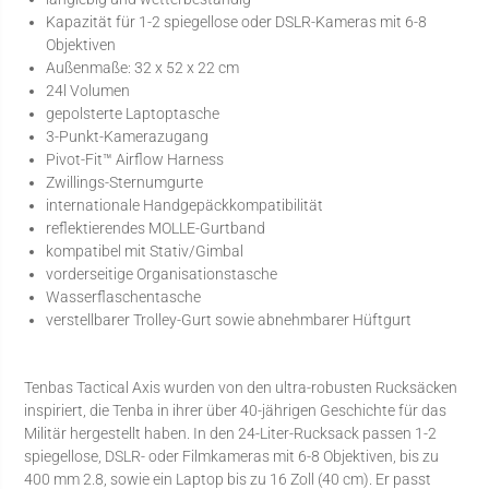
Kapazität für 1-2 spiegellose oder DSLR-Kameras mit 6-8
Objektiven
Außenmaße: 32 x 52 x 22 cm
24l Volumen
gepolsterte Laptoptasche
3-Punkt-Kamerazugang
Pivot-Fit™ Airflow Harness
Zwillings-Sternumgurte
internationale Handgepäckkompatibilität
reflektierendes MOLLE-Gurtband
kompatibel mit Stativ/Gimbal
vorderseitige Organisationstasche
Wasserflaschentasche
verstellbarer Trolley-Gurt sowie abnehmbarer Hüftgurt
Tenbas Tactical Axis wurden von den ultra-robusten Rucksäcken
inspiriert, die Tenba in ihrer über 40-jährigen Geschichte für das
Militär hergestellt haben. In den 24-Liter-Rucksack passen 1-2
spiegellose, DSLR- oder Filmkameras mit 6-8 Objektiven, bis zu
400 mm 2.8, sowie ein Laptop bis zu 16 Zoll (40 cm). Er passt