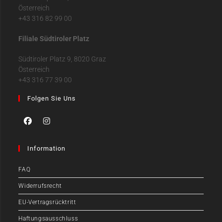
Österreich
+43 316 82 99 00
Filiale Südtiroler Platz
Südtiroler Platz 9, 8020 Graz
Österreich
+43 316 77 39 00
Folgen Sie Uns
Information
FAQ
Widerrufsrecht
EU-Vertragsrücktritt
Haftungsausschluss