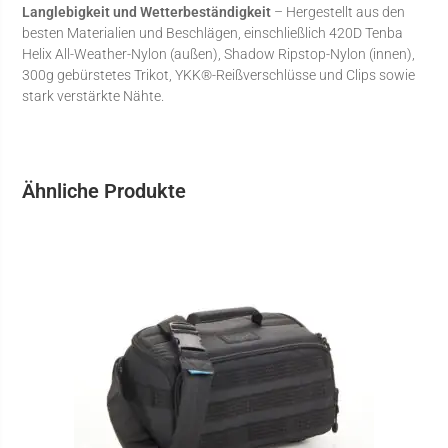
Langlebigkeit und Wetterbeständigkeit
– Hergestellt aus den
besten Materialien und Beschlägen, einschließlich 420D Tenba
Helix All-Weather-Nylon (außen), Shadow Ripstop-Nylon (innen),
300g gebürstetes Trikot, YKK®-Reißverschlüsse und Clips sowie
stark verstärkte Nähte.
Ähnliche Produkte