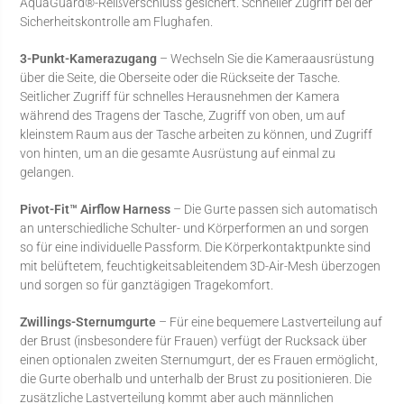
AquaGuard®-Reißverschluss gesichert. Schneller Zugriff bei der
Sicherheitskontrolle am Flughafen.
3-Punkt-Kamerazugang
– Wechseln Sie die Kameraausrüstung
über die Seite, die Oberseite oder die Rückseite der Tasche.
Seitlicher Zugriff für schnelles Herausnehmen der Kamera
während des Tragens der Tasche, Zugriff von oben, um auf
kleinstem Raum aus der Tasche arbeiten zu können, und Zugriff
von hinten, um an die gesamte Ausrüstung auf einmal zu
gelangen.
Pivot-Fit™ Airflow Harness
– Die Gurte passen sich automatisch
an unterschiedliche Schulter- und Körperformen an und sorgen
so für eine individuelle Passform. Die Körperkontaktpunkte sind
mit belüftetem, feuchtigkeitsableitendem 3D-Air-Mesh überzogen
und sorgen so für ganztägigen Tragekomfort.
Zwillings-Sternumgurte
– Für eine bequemere Lastverteilung auf
der Brust (insbesondere für Frauen) verfügt der Rucksack über
einen optionalen zweiten Sternumgurt, der es Frauen ermöglicht,
die Gurte oberhalb und unterhalb der Brust zu positionieren. Die
zusätzliche Lastverteilung kommt aber auch männlichen