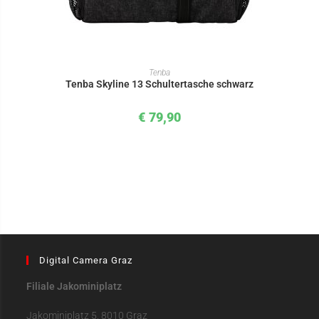
IN DEN WARENKORB
Tenba
Tenba Skyline 13 Schultertasche schwarz
€
79,90
Digital Camera Graz
Filiale Jakominiplatz
Jakominiplatz 5, 8010 Graz