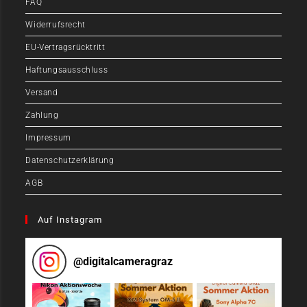
FAQ
Widerrufsrecht
EU-Vertragsrücktritt
Haftungsausschluss
Versand
Zahlung
Impressum
Datenschutzerklärung
AGB
Auf Instagram
@
digitalcameragraz