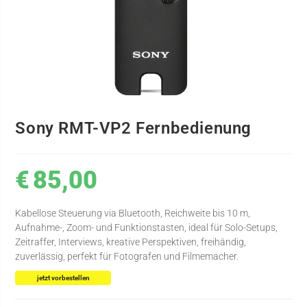
Sony RMT-VP2 Fernbedienung
€
85,00
Kabellose Steuerung via Bluetooth, Reichweite bis 10 m,
Aufnahme-, Zoom- und Funktionstasten, ideal für Solo-Setups,
Zeitraffer, Interviews, kreative Perspektiven, freihändig,
zuverlässig, perfekt für Fotografen und Filmemacher.
jetzt vorbestellen