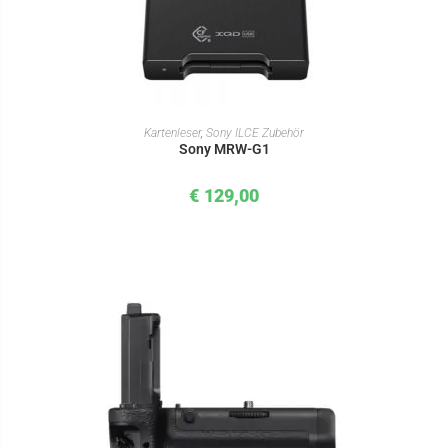
IN DEN WARENKORB
Kartenleser
,
Sony ILCE Zubehör
Sony MRW-G1
€
129,00