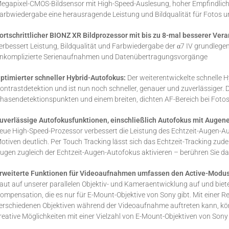
egapixel-CMOS-Bildsensor mit High-Speed-Auslesung, hoher Empfindlic
arbwiedergabe eine herausragende Leistung und Bildqualität für Fotos 
ortschrittlicher BIONZ XR Bildprozessor mit bis zu 8-mal besserer Ver
erbessert Leistung, Bildqualität und Farbwiedergabe der α7 IV grundlege
nkomplizierte Serienaufnahmen und Datenübertragungsvorgänge
ptimierter schneller Hybrid-Autofokus:
Der weiterentwickelte schnelle
ontrastdetektion und ist nun noch schneller, genauer und zuverlässiger.
hasendetektionspunkten und einem breiten, dichten AF-Bereich bei Fotos
uverlässige Autofokusfunktionen, einschließlich Autofokus mit Augene
eue High-Speed-Prozessor verbessert die Leistung des Echtzeit-Augen-Au
otiven deutlich. Per Touch Tracking lässt sich das Echtzeit-Tracking zud
ugen zugleich der Echtzeit-Augen-Autofokus aktivieren – berühren Sie da
rweiterte Funktionen für Videoaufnahmen umfassen den Active-Modus
aut auf unserer parallelen Objektiv- und Kameraentwicklung auf und biete
ompensation, die es nur für E-Mount-Objektive von Sony gibt. Mit einer 
erschiedenen Objektiven während der Videoaufnahme auftreten kann, kön
reative Möglichkeiten mit einer Vielzahl von E-Mount-Objektiven von Sony