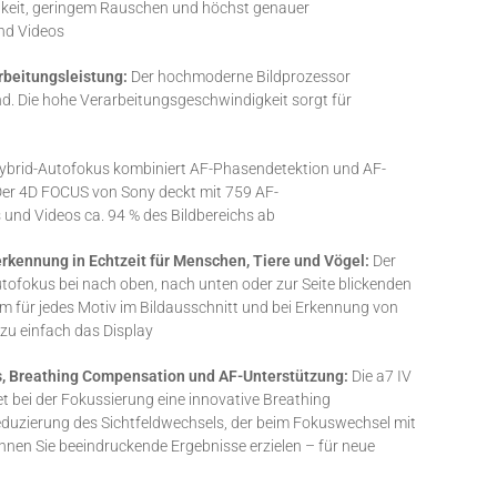
hkeit, geringem Rauschen und höchst genauer
und Videos
arbeitungsleistung:
Der hochmoderne Bildprozessor
nd. Die hohe Verarbeitungsgeschwindigkeit sorgt für
 Hybrid-Autofokus kombiniert AF-Phasendetektion und AF-
 Der 4D FOCUS von Sony deckt mit 759 AF-
 und Videos ca. 94 % des Bildbereichs ab
rkennung in Echtzeit für Menschen, Tiere und Vögel:
Der
tofokus bei nach oben, nach unten oder zur Seite blickenden
em für jedes Motiv im Bildausschnitt und bei Erkennung von
zu einfach das Display
, Breathing Compensation und AF-Unterstützung:
Die a7 IV
t bei der Fokussierung eine innovative Breathing
Reduzierung des Sichtfeldwechsels, der beim Fokuswechsel mit
nen Sie beeindruckende Ergebnisse erzielen – für neue