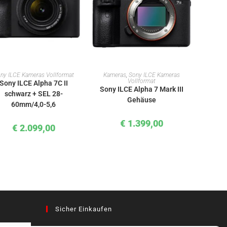
IN DEN WARENKORB
IN DEN WARENKORB
ny ILCE Kameras Vollformat
Kameras
,
Sony ILCE Kameras
Vollformat
Sony ILCE Alpha 7C II
Sony ILCE Alpha 7 Mark III
schwarz + SEL 28-
Gehäuse
60mm/4,0-5,6
€
1.399,00
€
2.099,00
Sicher Einkaufen