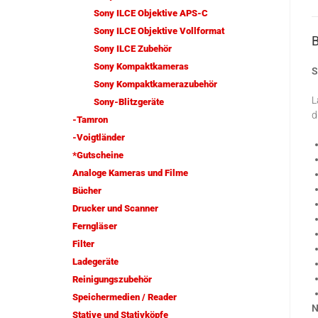
Sony ILCE Objektive APS-C
Sony ILCE Objektive Vollformat
Sony ILCE Zubehör
Sony Kompaktkameras
S
Sony Kompaktkamerazubehör
L
Sony-Blitzgeräte
d
-Tamron
-Voigtländer
*Gutscheine
Analoge Kameras und Filme
Bücher
Drucker und Scanner
Ferngläser
Filter
Ladegeräte
Reinigungszubehör
Speichermedien / Reader
N
Stative und Stativköpfe