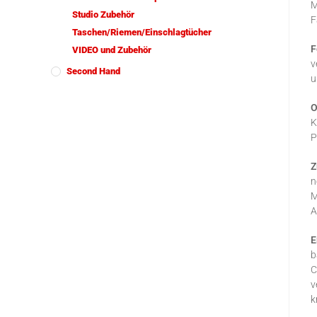
M
Studio Zubehör
F
Taschen/Riemen/Einschlagtücher
F
VIDEO und Zubehör
v
Second Hand
u
O
K
P
Z
n
M
A
E
b
C
v
k