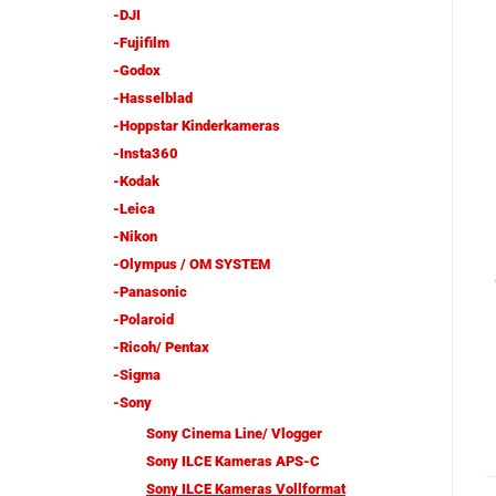
-DJI
-Fujifilm
-Godox
-Hasselblad
-Hoppstar Kinderkameras
-Insta360
-Kodak
-Leica
-Nikon
-Olympus / OM SYSTEM
-Panasonic
-Polaroid
-Ricoh/ Pentax
-Sigma
-Sony
Sony Cinema Line/ Vlogger
Sony ILCE Kameras APS-C
Sony ILCE Kameras Vollformat