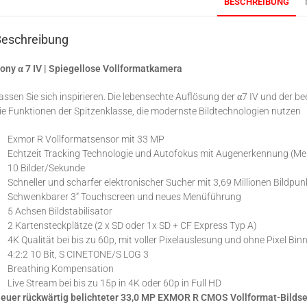
BESCHREIBUNG
Beschreibung
ony α 7 IV | Spiegellose Vollformatkamera
assen Sie sich inspirieren. Die lebensechte Auflösung der α7 IV und der b
ie Funktionen der Spitzenklasse, die modernste Bildtechnologien nutzen
Exmor R Vollformatsensor mit 33 MP
Echtzeit Tracking Technologie und Autofokus mit Augenerkennung (Me
10 Bilder/Sekunde
Schneller und scharfer elektronischer Sucher mit 3,69 Millionen Bildpu
Schwenkbarer 3“ Touchscreen und neues Menüführung
5 Achsen Bildstabilisator
2 Kartensteckplätze (2 x SD oder 1x SD + CF Express Typ A)
4K Qualität bei bis zu 60p, mit voller Pixelauslesung und ohne Pixel Bin
4:2:2 10 Bit, S CINETONE/S LOG 3
Breathing Kompensation
Live Stream bei bis zu 15p in 4K oder 60p in Full HD
euer rückwärtig belichteter 33,0 MP EXMOR R CMOS Vollformat-Bilds