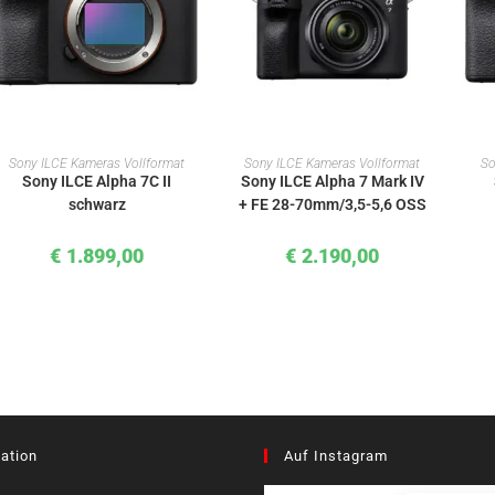
IN DEN WARENKORB
IN DEN WARENKORB
Sony ILCE Kameras Vollformat
Sony ILCE Kameras Vollformat
So
Sony ILCE Alpha 7C II
Sony ILCE Alpha 7 Mark IV
schwarz
+ FE 28-70mm/3,5-5,6 OSS
€
1.899,00
€
2.190,00
ation
Auf Instagram