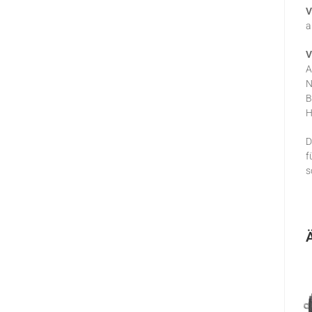
V
a
V
A
N
B
H
D
f
s