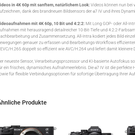
ideos in 4K 60p mit sanftem, natürlichem Look:
Videos können nun bei v
ufzeichnen, dank des brandneuen Bildsensors der α7 IV und ihres Dynam
ideoaufnahmen mit 4K 60p, 10 Bit und 4:2:2:
Mit Long GOP- oder All-In
ufnahmen mit herausragend detailreicher 10-Bit-Tiefe und 4:2:2-Farbsampli
achbearbeitung und Zusammensetzung. All-Intra kodiert jedes Bild einzel
ewegungen genauer zu erfassen und Bearbeitungs-Workflows effiziente
EVC/H.265 doppelt so effizient wie AVC/H.264 und liefert damit kleinere Da
er neueste Sensor, Verarbeitungsprozessor und KI-basierte Autofokus 
ür ein frisches, dynamisches Aufnahmeerlebnis. Die α7 IV ist die perfe
owie für flexible Verbindungsoptionen für sofortige Übertragung Ihrer A
Ähnliche Produkte