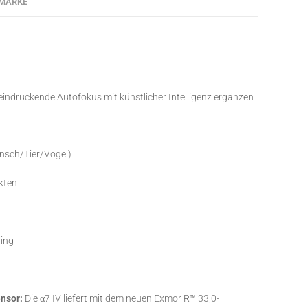
MARKE
eeindruckende Autofokus mit künstlicher Intelligenz ergänzen
nsch/Tier/Vogel)
nkten
ning
ensor:
Die α7 IV liefert mit dem neuen Exmor R™ 33,0-