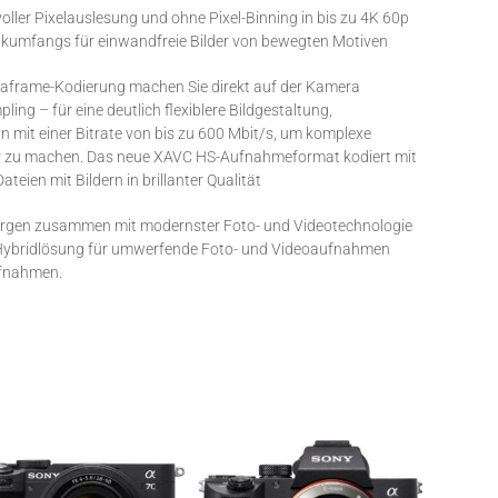
oller Pixelauslesung und ohne Pixel-Binning in bis zu 4K 60p
ikumfangs für einwandfreie Bilder von bewegten Motiven
traframe-Kodierung machen Sie direkt auf der Kamera
ng – für eine deutlich flexiblere Bildgestaltung,
n mit einer Bitrate von bis zu 600 Mbit/s, um komplexe
r zu machen. Das neue XAVC HS-Aufnahmeformat kodiert mit
teien mit Bildern in brillanter Qualität
sorgen zusammen mit modernster Foto- und Videotechnologie
kte Hybridlösung für umwerfende Foto- und Videoaufnahmen
ufnahmen.