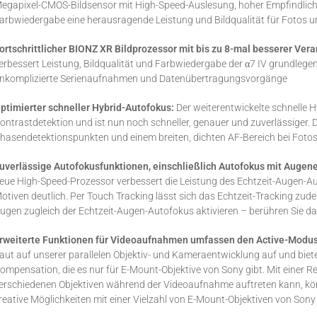
egapixel-CMOS-Bildsensor mit High-Speed-Auslesung, hoher Empfindlic
arbwiedergabe eine herausragende Leistung und Bildqualität für Fotos 
ortschrittlicher BIONZ XR Bildprozessor mit bis zu 8-mal besserer Ver
erbessert Leistung, Bildqualität und Farbwiedergabe der α7 IV grundlege
nkomplizierte Serienaufnahmen und Datenübertragungsvorgänge
ptimierter schneller Hybrid-Autofokus:
Der weiterentwickelte schnelle
ontrastdetektion und ist nun noch schneller, genauer und zuverlässiger.
hasendetektionspunkten und einem breiten, dichten AF-Bereich bei Fotos
uverlässige Autofokusfunktionen, einschließlich Autofokus mit Augene
eue High-Speed-Prozessor verbessert die Leistung des Echtzeit-Augen-Au
otiven deutlich. Per Touch Tracking lässt sich das Echtzeit-Tracking zud
ugen zugleich der Echtzeit-Augen-Autofokus aktivieren – berühren Sie da
rweiterte Funktionen für Videoaufnahmen umfassen den Active-Modus
aut auf unserer parallelen Objektiv- und Kameraentwicklung auf und biete
ompensation, die es nur für E-Mount-Objektive von Sony gibt. Mit einer 
erschiedenen Objektiven während der Videoaufnahme auftreten kann, kön
reative Möglichkeiten mit einer Vielzahl von E-Mount-Objektiven von Sony