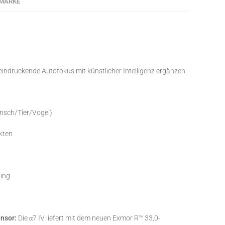
MARKE
eeindruckende Autofokus mit künstlicher Intelligenz ergänzen
nsch/Tier/Vogel)
nkten
ning
ensor:
Die α7 IV liefert mit dem neuen Exmor R™ 33,0-