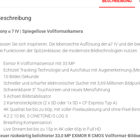
BESCHREIBUNG
Beschreibung
ony α 7 IV | Spiegellose Vollformatkamera
assen Sie sich inspirieren. Die lebensechte Auflösung der α7 IV und der b
ie Funktionen der Spitzenklasse, die modernste Bildtechnologien nutzen
Exmor R Vollformatsensor mit 33 MP
Echtzeit Tracking Technologie und Autofokus mit Augenerkennung (Me
10 Bilder/Sekunde
Schneller und scharfer elektronischer Sucher mit 3,69 Millionen Bildpu
Schwenkbarer 3“ Touchscreen und neues Menüführung
5 Achsen Bildstabilisator
2 Kartensteckplätze (2 x SD oder 1x SD + CF Express Typ A)
4K Qualität bei bis zu 60p, mit voller Pixelauslesung und ohne Pixel Bin
4:2:2 10 Bit, S CINETONE/S LOG 3
Breathing Kompensation
Live Stream bei bis zu 15p in 4K oder 60p in Full HD
euer rückwärtig belichteter 33,0 MP EXMOR R CMOS Vollformat-Bilds