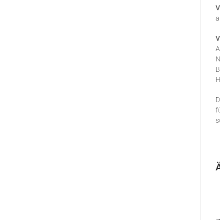
V
a
V
A
N
B
H
D
f
s