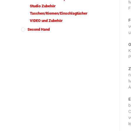
M
Studio Zubehör
F
Taschen/Riemen/Einschlagtücher
F
VIDEO und Zubehör
v
Second Hand
u
O
K
P
Z
n
M
A
E
b
C
v
k