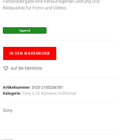
Farbwiedergabe eine herausragende Leistung und
Bildqualität für Fotos und Videos.
lagernd
IN DEN WARENKORB
auf die Merkliste
Artikelnummer:
DCG-2100236781
Kategorie:
Sony ILCE Kameras Vollformat
Sony