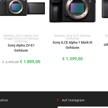
IN DEN WARENKORB
IN DEN WARENKORB
Kameras
,
Sony Cinema Line/
Kameras
,
Sony ILCE Kameras
So
Vlogger
,
Sony ILCE Kameras
Vollformat
Vollformat
Sony ILCE Alpha 7 Mark III
si
Sony Alpha ZV-E1
Gehäuse
Gehäuse
€
1.399,00
€
1.899,00
€
2.499,00
ation
Auf Instagram