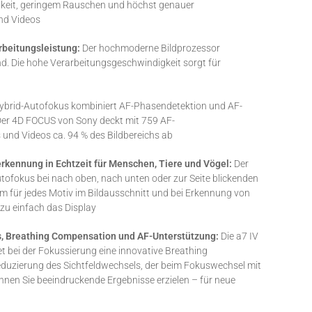
hkeit, geringem Rauschen und höchst genauer
und Videos
arbeitungsleistung:
Der hochmoderne Bildprozessor
nd. Die hohe Verarbeitungsgeschwindigkeit sorgt für
 Hybrid-Autofokus kombiniert AF-Phasendetektion und AF-
 Der 4D FOCUS von Sony deckt mit 759 AF-
 und Videos ca. 94 % des Bildbereichs ab
rkennung in Echtzeit für Menschen, Tiere und Vögel:
Der
tofokus bei nach oben, nach unten oder zur Seite blickenden
em für jedes Motiv im Bildausschnitt und bei Erkennung von
zu einfach das Display
, Breathing Compensation und AF-Unterstützung:
Die a7 IV
t bei der Fokussierung eine innovative Breathing
Reduzierung des Sichtfeldwechsels, der beim Fokuswechsel mit
nen Sie beeindruckende Ergebnisse erzielen – für neue