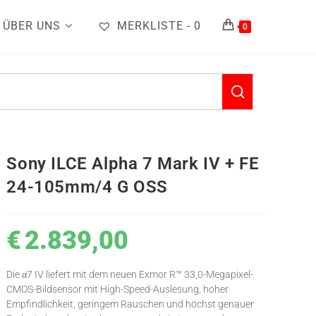
ÜBER UNS
MERKLISTE -
0
0
Sony ILCE Alpha 7 Mark IV + FE
24-105mm/4 G OSS
€
2.839,00
Die α7 IV liefert mit dem neuen Exmor R™ 33,0-Megapixel-
CMOS-Bildsensor mit High-Speed-Auslesung, hoher
Empfindlichkeit, geringem Rauschen und höchst genauer