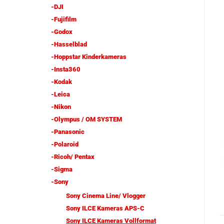
-DJI
-Fujifilm
-Godox
-Hasselblad
-Hoppstar Kinderkameras
-Insta360
-Kodak
-Leica
-Nikon
-Olympus / OM SYSTEM
-Panasonic
-Polaroid
-Ricoh/ Pentax
-Sigma
-Sony
Sony Cinema Line/ Vlogger
Sony ILCE Kameras APS-C
Sony ILCE Kameras Vollformat