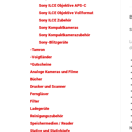
Sony ILCE Objektive APS-C
Sony ILCE Objektive Vollformat
Sony ILCE Zubehör
Sony Kompaktkameras
S
Sony Kompaktkamerazubehör
L
Sony-Blitzgeräte
d
-Tamron
-Voigtländer
*Gutscheine
Analoge Kameras und Filme
Bücher
Drucker und Scanner
Ferngläser
Filter
Ladegeräte
Reinigungszubehör
Speichermedien / Reader
N
Stative und Stativköpfe