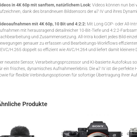
ideos in 4K 60p mit sanftem, natürlichem Look:
Videos können nun bei v
ufzeichnen, dank des brandneuen Bildsensors der α7 IV und ihres Dynam
ideoaufnahmen mit 4K 60p, 10 Bit und 4:2:2:
Mit Long GOP- oder All-In
ufnahmen mit herausragend detailreicher 10-Bit-Tiefe und 4:2:2-Farbsampli
achbearbeitung und Zusammensetzung. All-Intra kodiert jedes Bild einzel
ewegungen genauer zu erfassen und Bearbeitungs-Workflows effiziente
EVC/H.265 doppelt so effizient wie AVC/H.264 und liefert damit kleinere Da
er neueste Sensor, Verarbeitungsprozessor und KI-basierte Autofokus 
ür ein frisches, dynamisches Aufnahmeerlebnis. Die α7 IV ist die perfe
owie für flexible Verbindungsoptionen für sofortige Übertragung Ihrer A
Ähnliche Produkte