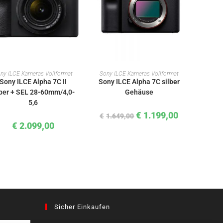
IN DEN WARENKORB
IN DEN WARENKORB
ny ILCE Kameras Vollformat
Sony ILCE Kameras Vollformat
Sony ILCE Alpha 7C II
Sony ILCE Alpha 7C silber
lber + SEL 28-60mm/4,0-
Gehäuse
5,6
€
1.199,00
€
1.649,00
€
2.099,00
Sicher Einkaufen