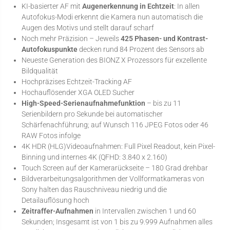
KI-basierter AF mit
Augenerkennung in Echtzeit
: In allen
Autofokus-Modi erkennt die Kamera nun automatisch die
Augen des Motivs und stellt darauf scharf
Noch mehr Präzision – Jeweils
425 Phasen- und Kontrast-
Autofokuspunkte
decken rund 84 Prozent des Sensors ab
Neueste Generation des BIONZ X Prozessors für exzellente
Bildqualität
Hochpräzises Echtzeit-Tracking AF
Hochauflösender XGA OLED Sucher
High-Speed-Serienaufnahmefunktion
– bis zu 11
Serienbildern pro Sekunde bei automatischer
Schärfenachführung; auf Wunsch 116 JPEG Fotos oder 46
RAW Fotos infolge
4K HDR (HLG)Videoaufnahmen: Full Pixel Readout, kein Pixel-
Binning und internes 4K (QFHD: 3.840 x 2.160)
Touch Screen auf der Kamerarückseite – 180 Grad drehbar
Bildverarbeitungsalgorithmen der Vollformatkameras von
Sony halten das Rauschniveau niedrig und die
Detailauflösung hoch
Zeitraffer-Aufnahmen
in Intervallen zwischen 1 und 60
Sekunden; Insgesamt ist von 1 bis zu 9.999 Aufnahmen alles