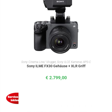
IN DEN WARENKORB
Sony Cinema Line/ Vlogger
,
Sony ILCE Kameras APS-C
Sony ILME FX30 Gehäuse + XLR Griff
€
2.799,00