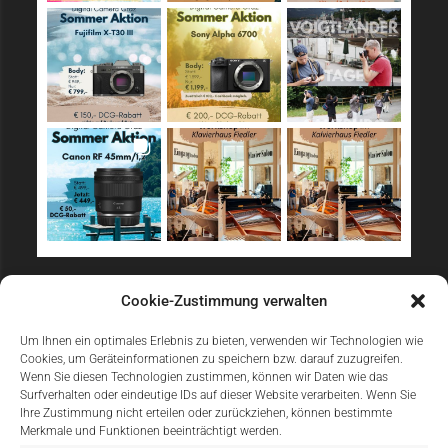
Sicher Einkaufen
Cookie-Zustimmung verwalten
Um Ihnen ein optimales Erlebnis zu bieten, verwenden wir Technologien wie
Cookies, um Geräteinformationen zu speichern bzw. darauf zuzugreifen.
Wenn Sie diesen Technologien zustimmen, können wir Daten wie das
Surfverhalten oder eindeutige IDs auf dieser Website verarbeiten. Wenn Sie
Ihre Zustimmung nicht erteilen oder zurückziehen, können bestimmte
Merkmale und Funktionen beeinträchtigt werden.
Einfach Online Bezahlen