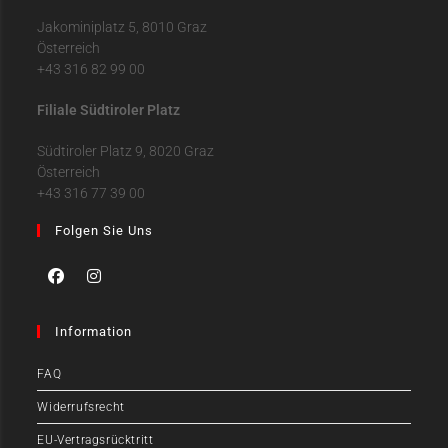
Jakominiplatz 5, 8010 Graz
Österreich
+43 316 82 99 00
Filiale Südtiroler Platz
Südtiroler Platz 9, 8020 Graz
Österreich
+43 316 77 39 00
Folgen Sie Uns
Information
FAQ
Widerrufsrecht
EU-Vertragsrücktritt