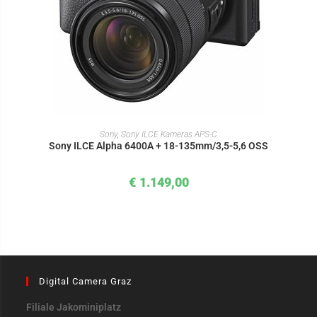
IN DEN WARENKORB
Sony
,
Sony ILCE Kameras APS-C
Sony ILCE Alpha 6400A + 18-135mm/3,5-5,6 OSS
€
1.149,00
Digital Camera Graz
Filiale Jakominiplatz