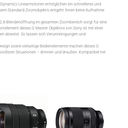
 Dynamic)-Linearmotoren ermöglichen ein schnelleres und
esem Standard-Zoomobjektiv entgeht Ihnen keine Aufnahme
2.8-Blendenöffnung im gesamten Zoombereich sorgt für eine
ontelement dieses G Master Objektivs von Sony ist mit einer
en abweist. So lassen sich Verunreinigungen und
sign sowie vielseitige Bedienelemente machen dieses G
hsvollsten Situationen – drinnen und draußen. Kompatibel mit