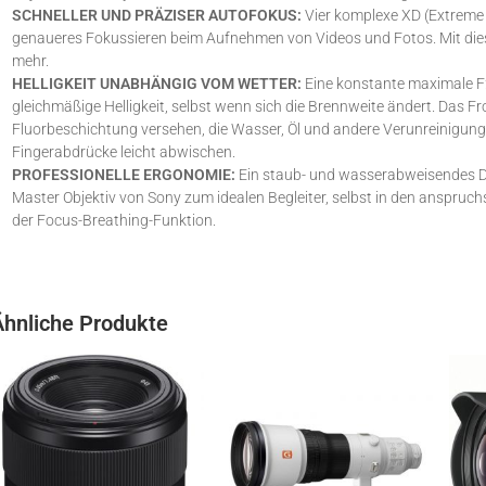
SCHNELLER UND PRÄZISER AUTOFOKUS:
Vier komplexe XD (Extreme
genaueres Fokussieren beim Aufnehmen von Videos und Fotos. Mit di
mehr.
HELLIGKEIT UNABHÄNGIG VOM WETTER:
Eine konstante maximale F
gleichmäßige Helligkeit, selbst wenn sich die Brennweite ändert. Das Fr
Fluorbeschichtung versehen, die Wasser, Öl und andere Verunreinigung
Fingerabdrücke leicht abwischen.
PROFESSIONELLE ERGONOMIE:
Ein staub- und wasserabweisendes De
Master Objektiv von Sony zum idealen Begleiter, selbst in den anspruc
der Focus-Breathing-Funktion.
Ähnliche Produkte