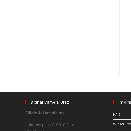
Digital Camera Graz
Inform
Filiale Jakominiplatz
FAQ
Widerrufs
Jakominiplatz 5, 8010 Graz