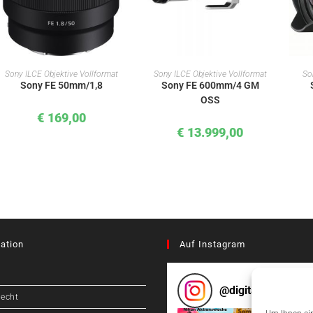
IN DEN WARENKORB
IN DEN WARENKORB
Sony ILCE Objektive Vollformat
Sony ILCE Objektive Vollformat
So
Sony FE 50mm/1,8
Sony FE 600mm/4 GM
OSS
€
169,00
€
13.999,00
ation
Auf Instagram
@
digitalcameragr
recht