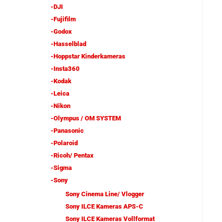
-DJI
-Fujifilm
-Godox
-Hasselblad
-Hoppstar Kinderkameras
-Insta360
-Kodak
-Leica
-Nikon
-Olympus / OM SYSTEM
-Panasonic
-Polaroid
-Ricoh/ Pentax
-Sigma
-Sony
Sony Cinema Line/ Vlogger
Sony ILCE Kameras APS-C
Sony ILCE Kameras Vollformat