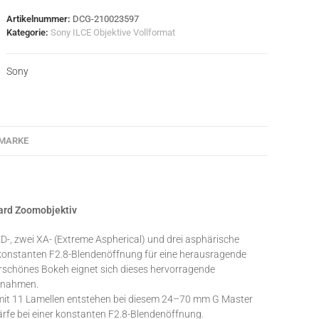
Artikelnummer:
DCG-210023597
Kategorie:
Sony ILCE Objektive Vollformat
Sony
MARKE
ard Zoomobjektiv
D-, zwei XA- (Extreme Aspherical) und drei asphärische
 konstanten F2.8-Blendenöffnung für eine herausragende
rschönes Bokeh eignet sich dieses hervorragende
ufnahmen.
 mit 11 Lamellen entstehen bei diesem 24–70 mm G Master
fe bei einer konstanten F2.8-Blendenöffnung.