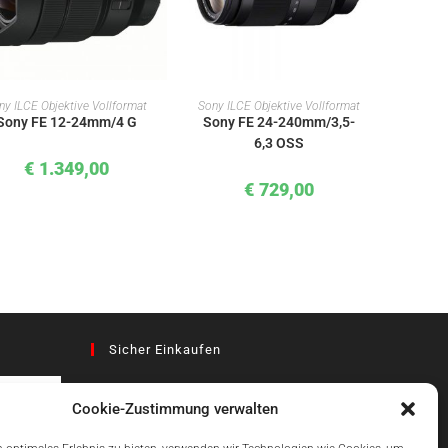
IN DEN WARENKORB
IN DEN WARENKORB
ny ILCE Objektive Vollformat
Sony ILCE Objektive Vollformat
Sony FE 12-24mm/4 G
Sony FE 24-240mm/3,5-
6,3 OSS
€
1.349,00
€
729,00
Sicher Einkaufen
Cookie-Zustimmung verwalten
az