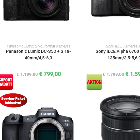
IN DEN WARENKORB
IN DEN WAREN
Panasonic Lumix S Vollformat Kameras
Sony ILCE Kameras 
Panasonic Lumix DC-S5D + S 18-
Sony ILCE Alpha 6700 
40mm/4,5-6,3
135mm/3,5-5,6
€
799,00
€
1.5
€
1.199,00
€
1.799,00