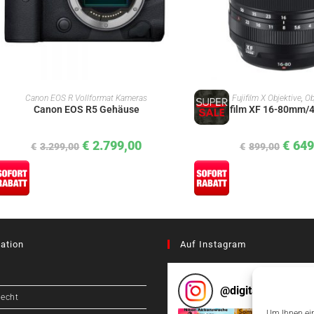
IN DEN WARENKORB
IN DEN WAREN
Canon EOS R Vollformat Kameras
Fujifilm X Objektive
,
Ob
Canon EOS R5 Gehäuse
Fujifilm XF 16-80mm/
€
2.799,00
€
649
€
3.299,00
€
899,00
ation
Auf Instagram
@
digitalcameragr
recht
Um Ihnen ein