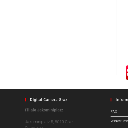
Digital Camera Graz
Inform
Filiale Jakominiplatz
FAQ
Widerrufs
Jakominiplatz 5, 8010 Graz
Österreich