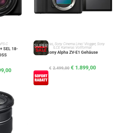
KORB
IN DEN WARENKORB
APS-C
Kameras
,
Sony Cinema Line/ Vlogger
,
Sony
ILCE Kameras Vollformat
+ SEL 18-
Sony Alpha ZV-E1 Gehäuse
 OSS
€
1.899,00
€
2.499,00
99,00