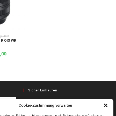
KORB
jektive
4 R OIS WR
,00
Sicher Einkaufen
Cookie-Zustimmung verwalten
az
 optimales Erlebnis zu bieten, verwenden wir Technologien wie Cookies, um