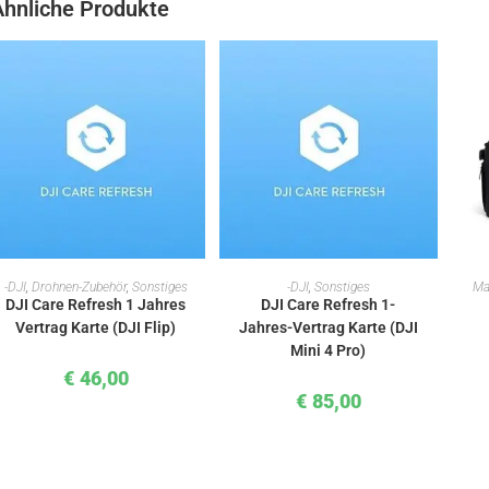
Ähnliche Produkte
IN DEN WARENKORB
IN DEN WARENKORB
-DJI
,
Drohnen-Zubehör
,
Sonstiges
-DJI
,
Sonstiges
Ma
DJI Care Refresh 1 Jahres
DJI Care Refresh 1-
Vertrag Karte (DJI Flip)
Jahres-Vertrag Karte (DJI
Mini 4 Pro)
€
46,00
€
85,00