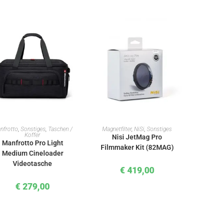
IN DEN WARENKORB
IN DEN WARENKORB
nfrotto
,
Sonstiges
,
Taschen /
Magnetfilter
,
NiSi
,
Sonstiges
Koffer
Nisi JetMag Pro
Manfrotto Pro Light
Filmmaker Kit (82MAG)
Medium Cineloader
Videotasche
€
419,00
€
279,00