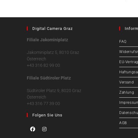
Digital Camera Graz
Inform
Filiale Jakominiplatz
FAQ
Widerrufs
Jakominiplatz 5, 8010 Graz
Österreich
EU-Vertrag
+43 316 82 99 00
Haftungsa
Filiale Südtiroler Platz
Versand
Südtiroler Platz 9, 8020 Graz
Zahlung
Österreich
Impressu
+43 316 77 39 00
Datenschu
Folgen Sie Uns
AGB