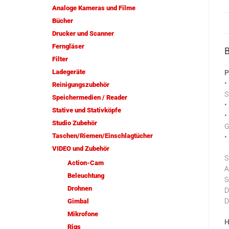
Analoge Kameras und Filme
Bücher
Drucker und Scanner
Ferngläser
Filter
Ladegeräte
P
•
Reinigungszubehör
S
Speichermedien / Reader
•
Stative und Stativköpfe
•
Studio Zubehör
G
Taschen/Riemen/Einschlagtücher
•
VIDEO und Zubehör
S
Action-Cam
A
Beleuchtung
S
Drohnen
D
D
Gimbal
Mikrofone
H
Rigs