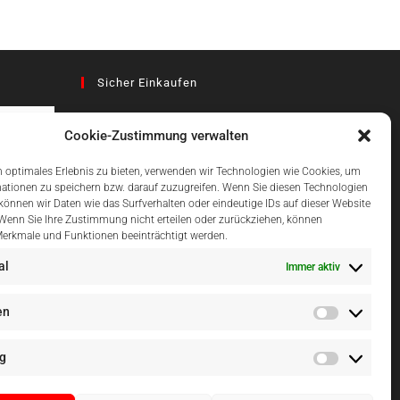
Sicher Einkaufen
Cookie-Zustimmung verwalten
az
 optimales Erlebnis zu bieten, verwenden wir Technologien wie Cookies, um
ationen zu speichern bzw. darauf zuzugreifen. Wenn Sie diesen Technologien
önnen wir Daten wie das Surfverhalten oder eindeutige IDs auf dieser Website
Einfach Online Bezahlen
 Wenn Sie Ihre Zustimmung nicht erteilen oder zurückziehen, können
erkmale und Funktionen beeinträchtigt werden.
al
Immer aktiv
en
g