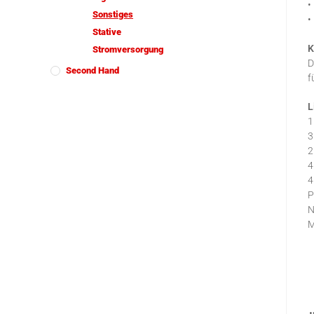
•
Sonstiges
•
Stative
K
Stromversorgung
D
Second Hand
f
L
1
3
2
4
4
P
N
M