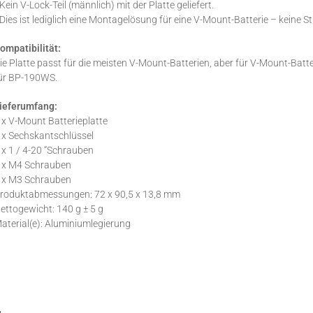
 Kein V-Lock-Teil (männlich) mit der Platte geliefert.
 Dies ist lediglich eine Montagelösung für eine V-Mount-Batterie – keine 
ompatibilität:
ie Platte passt für die meisten V-Mount-Batterien, aber für V-Mount-Batt
ür BP-190WS.
ieferumfang:
 x V-Mount Batterieplatte
 x Sechskantschlüssel
 x 1 / 4-20 “Schrauben
 x M4 Schrauben
 x M3 Schrauben
roduktabmessungen: 72 x 90,5 x 13,8 mm
ettogewicht: 140 g ± 5 g
aterial(e): Aluminiumlegierung