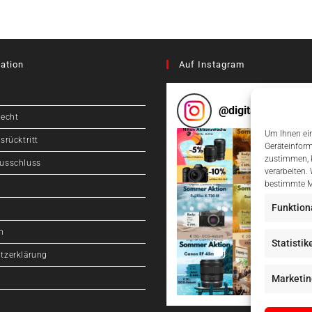
ation
Auf Instagram
@
digitalcameragr
recht
Um Ihnen ein
srücktritt
Geräteinform
zustimmen, k
usschluss
verarbeiten.
bestimmte M
Funktion
m
Statistik
tzerklärung
Marketin