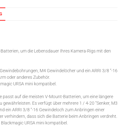
G
t-Batterien, um die Lebensdauer Ihres Kamera-Rigs mit den
20” Gewindebohrungen, M4 Gewindelöcher und ein ARRI 3/8 “-16
rm oder anderes Zubehör.
ckmagic URSA mini kompatibel.
e passt auf die meisten V-Mount-Batterien, um eine längere
u gewährleisten. Es verfügt über mehrere 1 / 4-20 “Senker, M3
d ein ARRI 3/8 “-16 Gewindeloch zum Anbringen einer
verhindern, dass sich die Batterie beim Anbringen verdreht.
em Blackmagic URSA mini kompatibel.