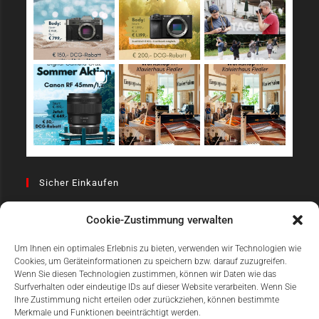
Sicher Einkaufen
Cookie-Zustimmung verwalten
Um Ihnen ein optimales Erlebnis zu bieten, verwenden wir Technologien wie
Cookies, um Geräteinformationen zu speichern bzw. darauf zuzugreifen.
Wenn Sie diesen Technologien zustimmen, können wir Daten wie das
Surfverhalten oder eindeutige IDs auf dieser Website verarbeiten. Wenn Sie
Einfach Online Bezahlen
Ihre Zustimmung nicht erteilen oder zurückziehen, können bestimmte
Merkmale und Funktionen beeinträchtigt werden.