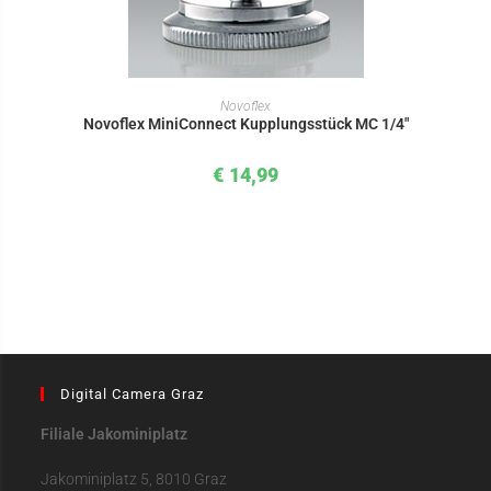
IN DEN WARENKORB
Novoflex
Novoflex MiniConnect Kupplungsstück MC 1/4″
€
14,99
Digital Camera Graz
Filiale Jakominiplatz
Jakominiplatz 5, 8010 Graz