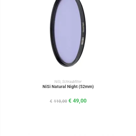
IN DEN WARENKORB
NiSi
,
Schraubfilter
NiSi Natural Night (52mm)
€
49,00
€
110,00