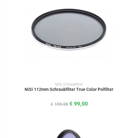
IN DEN WARENKORB
NiSi
,
Schraubfilter
NiSi 112mm Schraubfilter True Color Polfilter
€
99,00
€
199,00