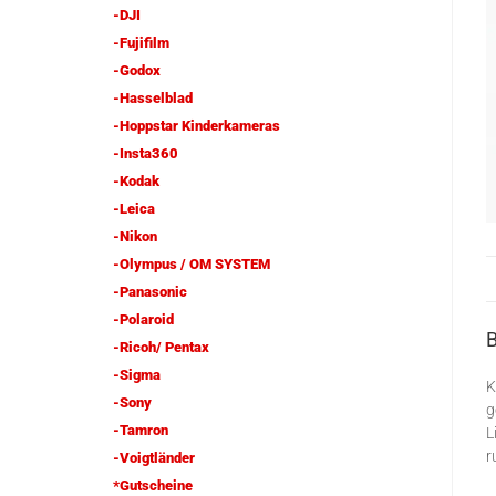
-DJI
-Fujifilm
-Godox
-Hasselblad
-Hoppstar Kinderkameras
-Insta360
-Kodak
-Leica
-Nikon
-Olympus / OM SYSTEM
-Panasonic
-Polaroid
-Ricoh/ Pentax
-Sigma
K
-Sony
g
-Tamron
L
r
-Voigtländer
*Gutscheine