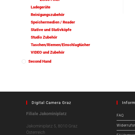
Ladegeräte
Reinigungszubehör
Speichermedien / Reader
Stative und Stativköpfe
Studio Zubehör
Taschen/Riemen/Einschlagtücher
VIDEO und Zubehör
Second Hand
Digital Camera Graz
Inform
Filiale Jakominiplatz
FAQ
Widerrufs
Jakominiplatz 5, 8010 Graz
Österreich