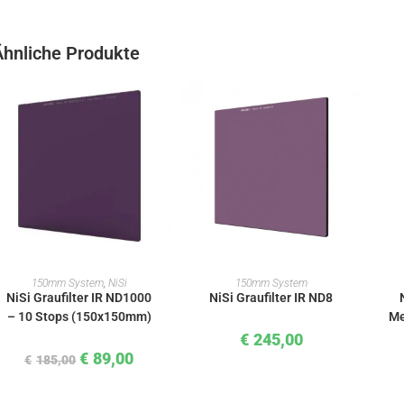
Ähnliche Produkte
IN DEN WARENKORB
IN DEN WARENKORB
150mm System
,
NiSi
150mm System
NiSi Graufilter IR ND1000
NiSi Graufilter IR ND8
– 10 Stops (150x150mm)
Me
€
245,00
€
89,00
€
185,00