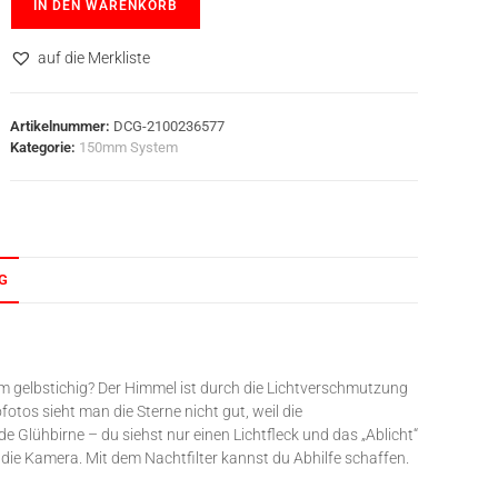
IN DEN WARENKORB
auf die Merkliste
Artikelnummer:
DCG-2100236577
Kategorie:
150mm System
G
em gelbstichig? Der Himmel ist durch die Lichtverschmutzung
otos sieht man die Sterne nicht gut, weil die
de Glühbirne – du siehst nur einen Lichtfleck und das „Ablicht“
die Kamera. Mit dem Nachtfilter kannst du Abhilfe schaffen.