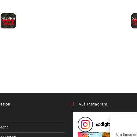
ation
Auf Instagram
@
digitalcameragr
recht
Um Ihnen ein