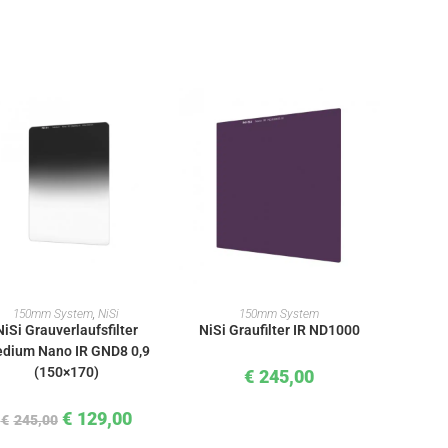
IN DEN WARENKORB
IN DEN WARENKORB
150mm System
,
NiSi
150mm System
NiSi Grauverlaufsfilter
NiSi Graufilter IR ND1000
dium Nano IR GND8 0,9
(150×170)
€
245,00
€
129,00
€
245,00