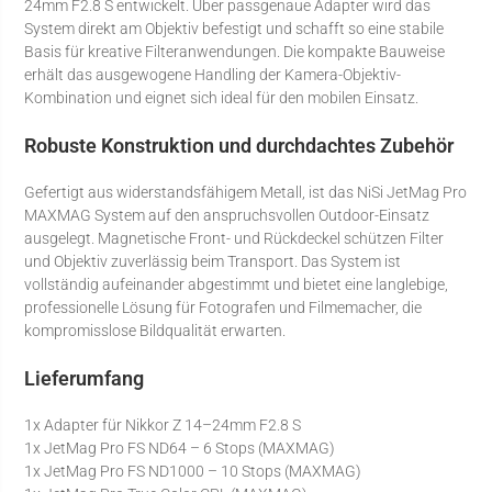
24mm F2.8 S entwickelt. Über passgenaue Adapter wird das
System direkt am Objektiv befestigt und schafft so eine stabile
Basis für kreative Filteranwendungen. Die kompakte Bauweise
erhält das ausgewogene Handling der Kamera-Objektiv-
Kombination und eignet sich ideal für den mobilen Einsatz.
Robuste Konstruktion und durchdachtes Zubehör
Gefertigt aus widerstandsfähigem Metall, ist das NiSi JetMag Pro
MAXMAG System auf den anspruchsvollen Outdoor-Einsatz
ausgelegt. Magnetische Front- und Rückdeckel schützen Filter
und Objektiv zuverlässig beim Transport. Das System ist
vollständig aufeinander abgestimmt und bietet eine langlebige,
professionelle Lösung für Fotografen und Filmemacher, die
kompromisslose Bildqualität erwarten.
Lieferumfang
1x Adapter für Nikkor Z 14–24mm F2.8 S
1x JetMag Pro FS ND64 – 6 Stops (MAXMAG)
1x JetMag Pro FS ND1000 – 10 Stops (MAXMAG)