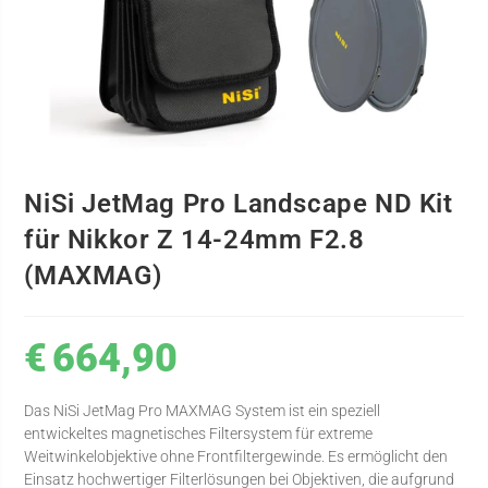
NiSi JetMag Pro Landscape ND Kit
für Nikkor Z 14-24mm F2.8
(MAXMAG)
€
664,90
Das NiSi JetMag Pro MAXMAG System ist ein speziell
entwickeltes magnetisches Filtersystem für extreme
Weitwinkelobjektive ohne Frontfiltergewinde. Es ermöglicht den
Einsatz hochwertiger Filterlösungen bei Objektiven, die aufgrund