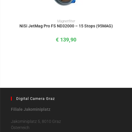
IN DEN WARENKORB
Magnetfilter
NiSi JetMag Pro FS ND32000 – 15 Stops (95MAG)
€
139,90
Digital Camera Graz
Filiale Jakominiplatz
Jakominiplatz 5, 8010 Graz
Österreich