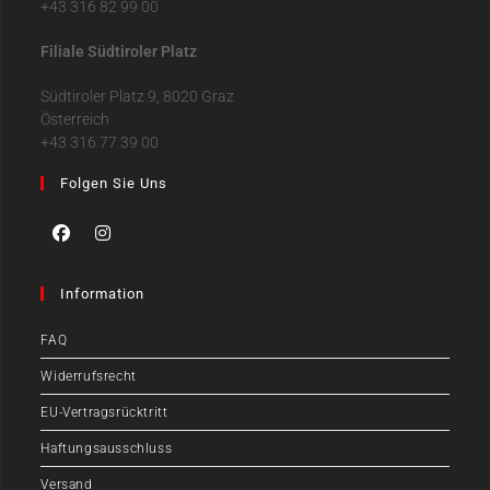
+43 316 82 99 00
Filiale Südtiroler Platz
Südtiroler Platz 9, 8020 Graz
Österreich
+43 316 77 39 00
Folgen Sie Uns
Information
FAQ
Widerrufsrecht
EU-Vertragsrücktritt
Haftungsausschluss
Versand