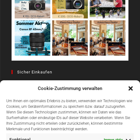
Sicher Einkaufen
Cookie-Zustimmung verwalten
Um Ihnen ein optimales Erlebnis zu bieten, verwenden wir Technologien wie
Cookies, um Geräteinformationen zu speichern bzw. darauf zuzugreifen.
Wenn Sie diesen Technologien zustimmen, können wir Daten wie das
Surfverhalten oder eindeutige IDs auf dieser Website verarbeiten. Wenn Sie
Einfach Online Bezahlen
Ihre Zustimmung nicht erteilen oder zurückziehen, können bestimmte
Merkmale und Funktionen beeinträchtigt werden.
Funktional
Immer aktiv