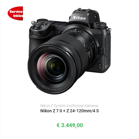
IN DEN WARENKORB
Nikon Z System-Vollformat Kameras
Nikon Z 7 II + Z 24-120mm/4 S
€
3.449,00