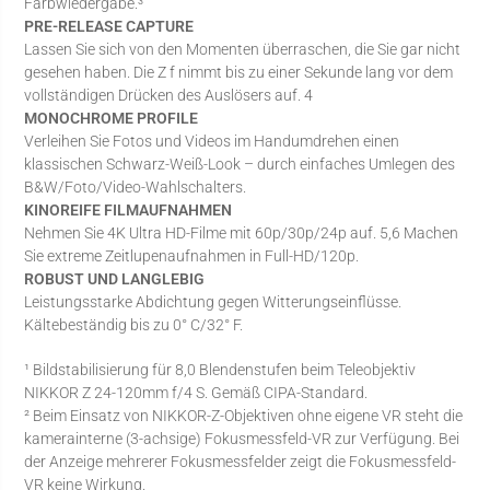
Farbwiedergabe.³
PRE-RELEASE CAPTURE
Lassen Sie sich von den Momenten überraschen, die Sie gar nicht
gesehen haben. Die Z f nimmt bis zu einer Sekunde lang vor dem
vollständigen Drücken des Auslösers auf. 4
MONOCHROME PROFILE
Verleihen Sie Fotos und Videos im Handumdrehen einen
klassischen Schwarz-Weiß-Look – durch einfaches Umlegen des
B&W/Foto/Video-Wahlschalters.
KINOREIFE FILMAUFNAHMEN
Nehmen Sie 4K Ultra HD-Filme mit 60p/30p/24p auf. 5,6 Machen
Sie extreme Zeitlupenaufnahmen in Full-HD/120p.
ROBUST UND LANGLEBIG
Leistungsstarke Abdichtung gegen Witterungseinflüsse.
Kältebeständig bis zu 0° C/32° F.
¹ Bildstabilisierung für 8,0 Blendenstufen beim Teleobjektiv
NIKKOR Z 24-120mm f/4 S. Gemäß CIPA-Standard.
² Beim Einsatz von NIKKOR-Z-Objektiven ohne eigene VR steht die
kamerainterne (3-achsige) Fokusmessfeld-VR zur Verfügung. Bei
der Anzeige mehrerer Fokusmessfelder zeigt die Fokusmessfeld-
VR keine Wirkung.