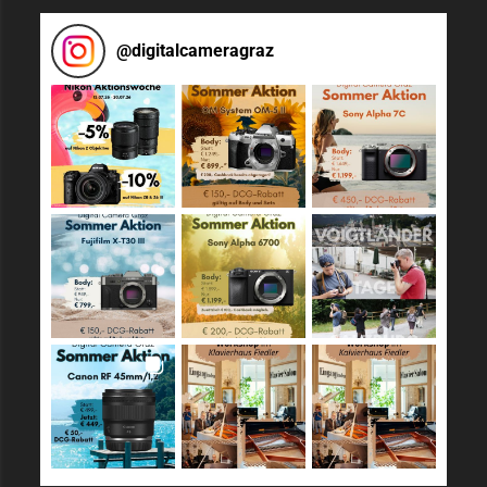
@
digitalcameragraz