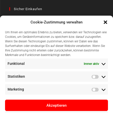
Sicher Einkaufen
Cookie-Zustimmung verwalten
Um Ihnen ein optimales Erlebnis zu bieten, verwenden wir Technologien wie
Cookies, um Geräteinformationen zu speichern bzw. darauf zuzugreifen.
Wenn Sie diesen Technologien zustimmen, können wir Daten wie das
Surfverhalten oder eindeutige IDs auf dieser Website verarbeiten. Wenn Sie
Einfach Online Bezahlen
Ihre Zustimmung nicht erteilen oder zurückziehen, können bestimmte
Merkmale und Funktionen beeinträchtigt werden.
Funktional
Immer aktiv
Statistiken
Marketing
Akzeptieren