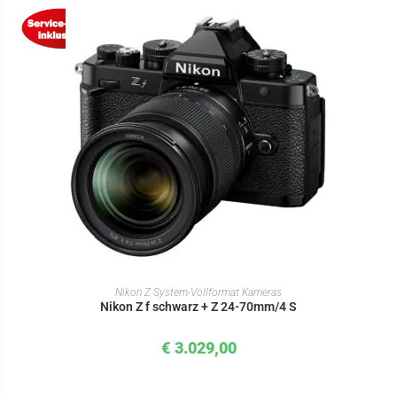
IN DEN WARENKORB
Nikon Z System-Vollformat Kameras
Nikon Z f schwarz + Z 24-70mm/4 S
€
3.029,00