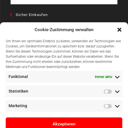
Sicher Einkaufen
Cookie-Zustimmung verwalten
Um Ihnen ein optimales Erlebnis zu bieten, verwenden wir Technologien wie
Cookies, um Geräteinformationen zu speichern bzw. darauf zuzugreifen.
Wenn Sie diesen Technologien zustimmen, können wir Daten wie das
Surfverhalten oder eindeutige IDs auf dieser Website verarbeiten. Wenn Sie
Einfach Online Bezahlen
Ihre Zustimmung nicht erteilen oder zurückziehen, können bestimmte
Merkmale und Funktionen beeinträchtigt werden.
Funktional
Immer aktiv
Statistiken
Marketing
Akzeptieren