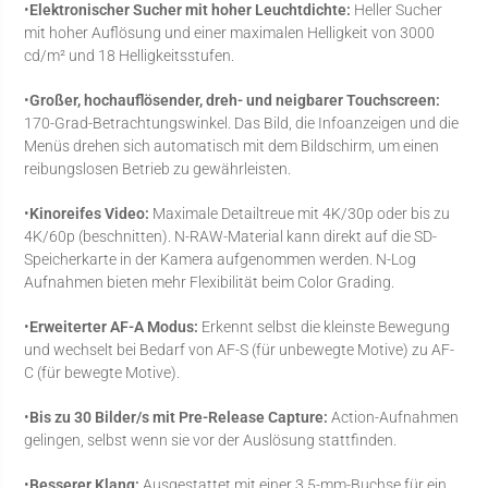
•
Elektronischer Sucher mit hoher Leuchtdichte:
Heller Sucher
mit hoher Auflösung und einer maximalen Helligkeit von 3000
cd/m² und 18 Helligkeitsstufen.
•
Großer, hochauflösender, dreh- und neigbarer Touchscreen:
170-Grad-Betrachtungswinkel. Das Bild, die Infoanzeigen und die
Menüs drehen sich automatisch mit dem Bildschirm, um einen
reibungslosen Betrieb zu gewährleisten.
•
Kinoreifes Video:
Maximale Detailtreue mit 4K/30p oder bis zu
4K/60p (beschnitten). N-RAW-Material kann direkt auf die SD-
Speicherkarte in der Kamera aufgenommen werden. N-Log
Aufnahmen bieten mehr Flexibilität beim Color Grading.
•
Erweiterter AF-A Modus:
Erkennt selbst die kleinste Bewegung
und wechselt bei Bedarf von AF-S (für unbewegte Motive) zu AF-
C (für bewegte Motive).
•
Bis zu 30 Bilder/s mit Pre-Release Capture:
Action-Aufnahmen
gelingen, selbst wenn sie vor der Auslösung stattfinden.
•
Besserer Klang:
Ausgestattet mit einer 3,5-mm-Buchse für ein