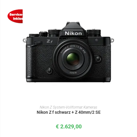
IN DEN WARENKORB
Nikon Z System-Vollformat Kameras
Nikon Z f schwarz + Z 40mm/2 SE
€
2.629,00