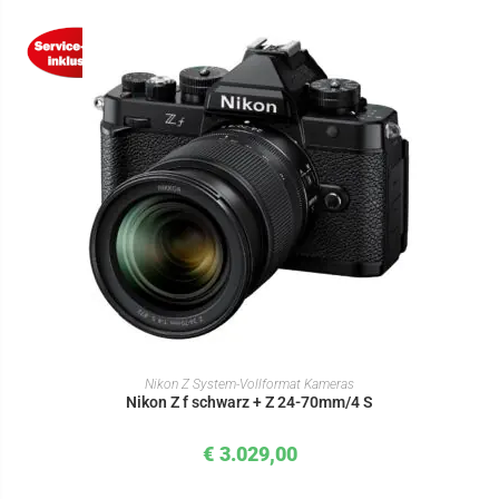
IN DEN WARENKORB
Nikon Z System-Vollformat Kameras
Nikon Z f schwarz + Z 24-70mm/4 S
€
3.029,00